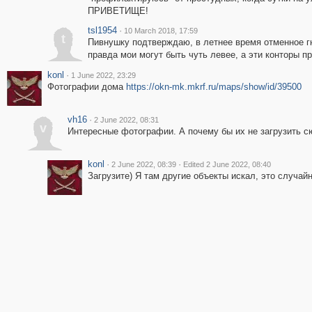
ПРИВЕТИЩЕ!
tsl1954
·
10 March 2018, 17:59
t
Пивнушку подтверждаю, в летнее время отменное гн
правда мои могут быть чуть левее, а эти конторы пр
konl
·
1 June 2022, 23:29
Фотографии дома
https://okn-mk.mkrf.ru/maps/show/id/39500
vh16
·
2 June 2022, 08:31
v
Интересные фотографии. А почему бы их не загрузить с
konl
·
·
2 June 2022, 08:39
Edited 2 June 2022, 08:40
Загрузите) Я там другие объекты искал, это случай