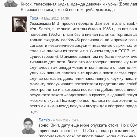
Киоск, телефонная будка, одежда девочек и - урны (Волк лап
В киоске пончики, скорей всего = труба дымохода...
Toxa
·
4 May 2012, 14:36
Уважаемый М.В. просил передать Вам вот что: shchipok 
«Ув. Serhio, я не знаю, что там было в 1986 г., но вот во 
половине 1960-х гг. там была пивная палатка, торговавш
только «жидким хлебом»© распивочно, но и прочим раз
сигарет и незатейливой закуси – плавленые сырки, солё
солёные палочки из теста и т.п. (чипсы тогда в СССР не
существовали). В зимнее время там не было никаких оч
типичных для лета. Знаю это достоверно, поскольку мне
случалось там иногда «отметиться» вместе с приятелям
уличных пивных палаток в те времена почти всегда спра
случае согласия, дополняли наполненную кружку пива те
моменту обслуживания потребителя представляло собой 
электроплитке и в который постоянно добавлялось пиво 
результате такого «подогрева» в кружке, выданной поку
мерзкого вкуса. Поэтому не все, далеко не все хотели та
всего лишь дымоход печурки внутри для обогрева продав
гг.)».
Serhio
·
4 May 2012, 14:43
во-во! Знчт, дату ещё ниже опускать стоит! Но с 6
фривольно короткое.... ПыСы: а подогретым пивом,
"профилактируюсь" от простудных, когда сутки на у