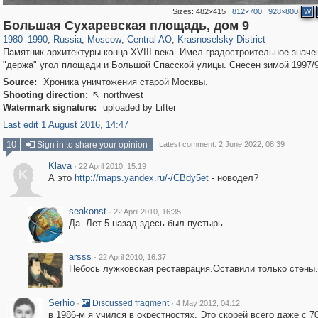
Sizes:
482×415
|
812×700
|
928×800
W
319,780
1,406,294
159,978
8,286
29,243
5,916
6,976
302
Большая Сухаревская площадь, дом 9
1980
–
1990
,
Russia
,
Moscow
,
Central AO
,
Krasnoselsky District
Памятник архитектуры конца XVIII века. Имел градостроительное значе
"держа" угол площади и Большой Спасской улицы. Снесен зимой 1997/9
Source:
Хроника уничтожения старой Москвы.
Shooting direction:
northwest

Watermark signature:
uploaded by Lifter
Last edit 1 August 2016, 14:47
10
Sign in to share your opinion
Latest comment: 2 June 2022, 08:39
Klava
·
22 April 2010, 15:19
K
А это
http://maps.yandex.ru/-/CBdy5et
- новодел?
seakonst
·
22 April 2010, 16:35
Да. Лет 5 назад здесь был пустырь.
arsss
·
22 April 2010, 16:37
Небось лужковская реставрация.Оставили только стены.
Serhio
·
·
Discussed fragment
4 May 2012, 04:12
в 1986-м я учился в окрестностях. Это скорей всего даже с 70