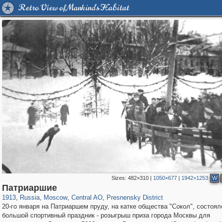
Retro View of Mankind's Habitat
Sizes:
482×310
|
1050×677
|
1942×1253
W
319,968
1,407,779
160,055
8,295
29,262
5,920
13,346
396
Патриаршие
1913
,
Russia
,
Moscow
,
Central AO
,
Presnensky District
20-го января на Патриаршем пруду, на катке общества "Сокол", состоял
большой спортивный праздник - розыгрыш приза города Москвы для