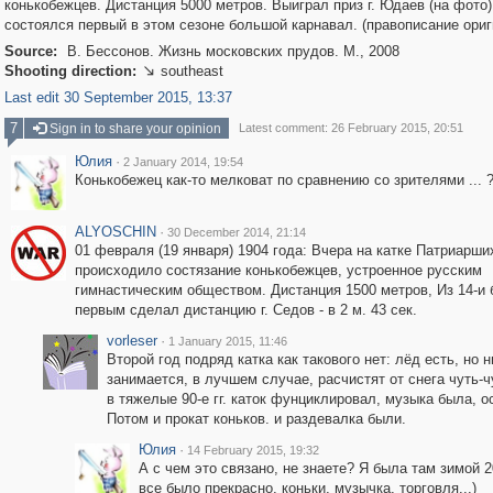
конькобежцев. Дистанция 5000 метров. Выиграл приз г. Юдаев (на фото)
состоялся первый в этом сезоне большой карнавал. (правописание ори
Source:
В. Бессонов. Жизнь московских прудов. М., 2008
Shooting direction:
southeast

Last edit 30 September 2015, 13:37
7
Sign in to share your opinion
Latest comment: 26 February 2015, 20:51
Юлия
·
2 January 2014, 19:54
Конькобежец как-то мелковат по сравнению со зрителями ... 
ALYOSCHIN
·
30 December 2014, 21:14
01 февраля (19 января) 1904 года: Вчера на катке Патриарши
происходило состязание конькобежцев, устроенное русским
гимнастическим обществом. Дистанция 1500 метров, Из 14-и
первым сделал дистанцию г. Седов - в 2 м. 43 сек.
vorleser
·
1 January 2015, 11:46
Второй год подряд катка как такового нет: лёд есть, но н
занимается, в лучшем случае, расчистят от снега чуть-ч
в тяжелые 90-е гг. каток фунциклировал, музыка была, 
Потом и прокат коньков. и раздевалка были.
Юлия
·
14 February 2015, 19:32
А с чем это связано, не знаете? Я была там зимой 2
все было прекрасно, коньки, музычка, торговля...)