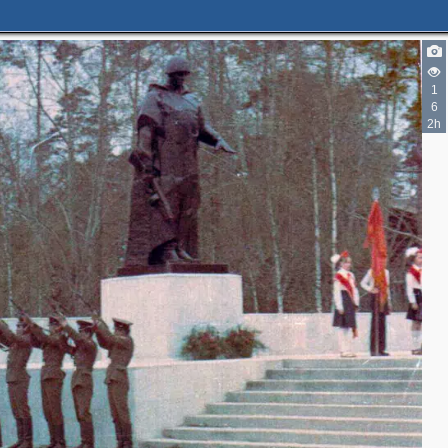
1
6
2h