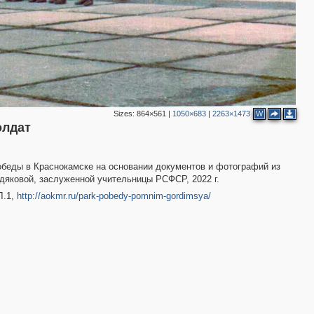
Sizes:
864×561
|
1050×683
|
2263×1473
W
олдат
обеды в Краснокамске на основании документов и фотографий из
дяковой, заслуженной учительницы РСФСР, 2022 г.
Л.1,
http://aokmr.ru/park-pobedy-pomnim-gordimsya/