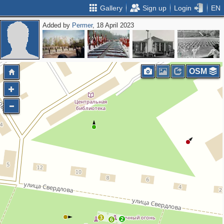
Gallery
Sign up
Login
EN
Added by
Permer
, 18 April 2023
OSM
3
2
6