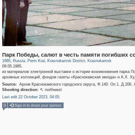
19,633
1,406,335
178
29,243
307
284
Парк Победы, салют в честь памяти погибших с
1985
,
Russia
,
Perm Krai
,
Krasnokamsk District
,
Krasnokamsk
09.05.1985.
из материалов электронной выставки о истории возникновения парка П
архивных коллекций, фондов газеты «Краснокамская звезда» и А.Х. Ху
Source:
Архив Краснокамского городского округа, Ф.140. Oп.1. Д.206. 
Shooting direction:
northwest

Last edit 22 October 2023, 04:05
0
Sign in to share your opinion