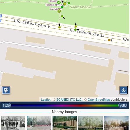
4
6
2
Leaflet
| ©
SCANEX ITC LLC
| ©
OpenStreetMap
contributors
1826
2000
Nearby images