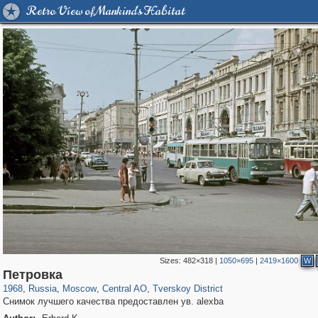
Retro View of Mankind's Habitat
Sizes:
482×318
|
1050×695
|
2419×1600
W
319,780
1,406,519
159,978
8,286
29,243
5,916
53,034
2,283
Петровка
1968
,
Russia
,
Moscow
,
Central AO
,
Tverskoy District
Снимок лучшего качества предоставлен ув. alexba