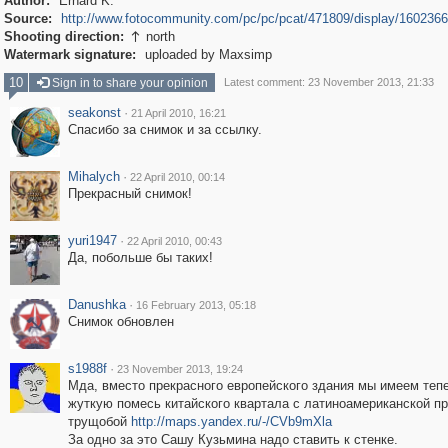
Author:
Erhard K.
Source:
http://www.fotocommunity.com/pc/pc/pcat/471809/display/160236
Shooting direction:
north

Watermark signature:
uploaded by Maxsimp
10
Sign in to share your opinion
Latest comment: 23 November 2013, 21:33
seakonst
·
21 April 2010, 16:21
Спасибо за снимок и за ссылку.
Mihalych
·
22 April 2010, 00:14
Прекрасный снимок!
yuri1947
·
22 April 2010, 00:43
Да, побольше бы таких!
Danushka
·
16 February 2013, 05:18
Снимок обновлен
s1988f
·
23 November 2013, 19:24
Мда, вместо прекрасного европейского здания мы имеем теп
жуткую помесь китайского квартала с латиноамериканской п
трущобой
http://maps.yandex.ru/-/CVb9mXla
За одно за это Сашу Кузьмина надо ставить к стенке.