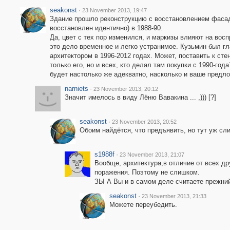
seakonst
·
23 November 2013, 19:47
Здание прошло реконструкцию с восстановлением фаса
восстановлен идентично) в 1988-90.
Да, цвет с тех пор изменился, и маркизы влияют на восп
это дело временное и легко устранимое. Кузьмин был г
архитектором в 1996-2012 годах. Может, поставить к сте
только его, но и всех, кто делал там покупки с 1990-года
будет настолько же адекватно, насколько и ваше предл
narniets
·
23 November 2013, 20:12
Значит имелось в виду Лёню Вавакина ... ,))) [?]
seakonst
·
23 November 2013, 20:52
Обоим найдётся, что предъявить, но тут уж сли
s1988f
·
23 November 2013, 21:07
Вообще, архитектура,в отличие от всех др
поражения. Поэтому не слишком.
ЗЫ А Вы и в самом деле считаете прежн
seakonst
·
23 November 2013, 21:33
Можете переубедить.