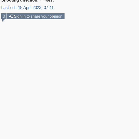
Shooting direction:
west

Last edit 18 April 2023, 07:41
0
Sign in to share your opinion