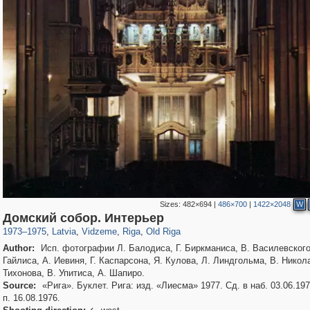
Sizes:
482×694
|
486×700
|
1422×2048
W
9,965
20,487
7,206
62
233
2,725
55
30
Домский собор. Интерьер
1973
–
1975
,
Latvia
,
Vidzeme
,
Riga
,
Old Riga
Author:
Исп. фотографии Л. Балодиса, Г. Биркманиса, В. Василевского
Гайлиса, А. Иевиня, Г. Каспарсона, Я. Кулова, Л. Линдгольма, В. Никол
Тихонова, В. Упитиса, А. Шапиро.
Source:
«Рига». Буклет. Рига: изд. «Лиесма» 1977. Сд. в наб. 03.06.197
п. 16.08.1976.