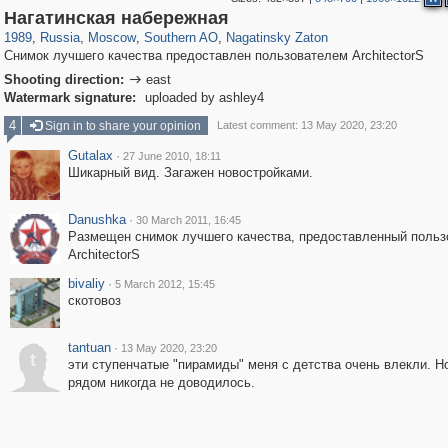
319,864
1,406,840
8,286
21,648
29,243
390
3,132
95
Нагатинская набережная
1989
,
Russia
,
Moscow
,
Southern AO
,
Nagatinsky Zaton
Снимок лучшего качества предоставлен пользователем ArchitectorS
Shooting direction:
east

Watermark signature:
uploaded by ashley4
4
Sign in to share your opinion
Latest comment: 13 May 2020, 23:20
Gutalax
·
27 June 2010, 18:11
Шикарный вид. Загажен новостройками.
Danushka
·
30 March 2011, 16:45
Размещен снимок лучшего качества, предоставленный поль
ArchitectorS
bivaliy
·
5 March 2012, 15:45
скотовоз
tantuan
·
13 May 2020, 23:20
t
эти ступенчатые "пирамиды" меня с детства очень влекли. Н
рядом никогда не доводилось.