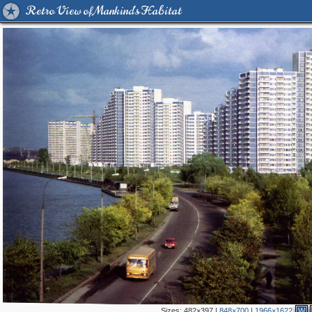
Retro View of Mankind's Habitat
Sizes:
482×397
|
848×700
|
1966×1622
W