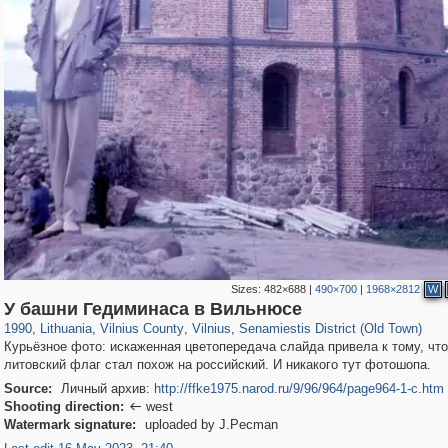
Sizes:
482×688
|
490×700
|
1968×2812
W
13,975
5,705
90
60
4,588
55
2,903
43
У башни Гедиминаса в Вильнюсе
1990
,
Lithuania
,
Vilnius County
,
Vilnius
,
Senamiestis District (Old Town)
Курьёзное фото: искаженная цветопередача слайда привела к тому, что
литовский флаг стал похож на российский. И никакого тут фотошопа.
Source:
Личный архив:
http://ffke1975.narod.ru/9/96/964/page964-1-c.htm
Shooting direction:
west

Watermark signature:
uploaded by J.Pecman