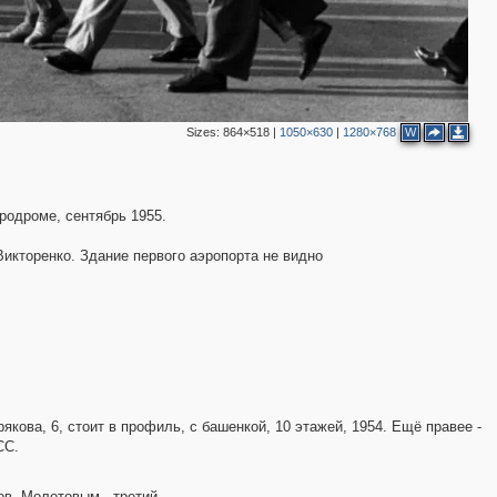
Sizes:
864×518
|
1050×630
|
1280×768
W
родроме, сентябрь 1955.
Викторенко. Здание первого аэропорта не видно
рякова, 6, стоит в профиль, с башенкой, 10 этажей, 1954. Ещё правее -
СС.
ов. Молотовым - третий.