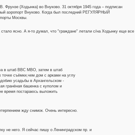
. Фрунзе (Ходынка) во Внуково. 31 октября 1945 года – подписан
ьный аэропорт Внуково. Когда был последний РЕГУЛЯРНЫЙ
опорты Москвы.
 стало ясно. А я-то думал, что "граждане" летали с/на Ходынку еще все
ала в штаб ВВС МВО, затем в штаб
к точке съёмки,чем дом с арками на углу
одобию усадьбы в Архангельском -
ая гранёная башенка с куполом и
ее время постараюсь выложить
нетерпением жду снимок. Очень интересно.
ку не него. Я сейчас пишу о Ленинградском пр. и