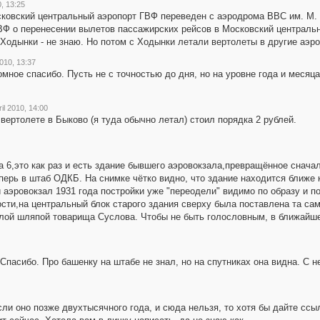
0, 13:25
сковский центральный аэропорт ГВФ переведен с аэродрома ВВС им. М. В
ВФ о перенесении вылетов пассажирских рейсов в Московский централ
дынки - не знаю. Но потом с Ходынки летали вертолеты в другие аэр
2010, 13:37
омное спасибо. Пусть не с точностью до дня, но на уровне года и месяца
ril 2010, 14:00
 вертолете в Быково (я туда обычно летал) стоил порядка 2 рублей.
а 6,это как раз и есть здание бывшего аэровокзала,превращённое снач
перь в штаб ОДКБ. На снимке чётко видно, что здание находится ближе 
 аэровокзал 1931 года постройки уже "переодели" видимо по образу и п
сти,на центральный блок старого здания сверху была поставлена та сам
елой шляпой товарища Суслова. Чтобы не быть голословным, в ближайш
 Спасибо. Про башенку на штабе не знал, но на спутниках она видна. С 
ли оно позже двухтысячного года, и сюда нельзя, то хотя бы дайте ссыл