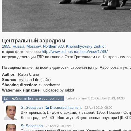
319,779
1,406,257
8,286
22,533
29,243
598
1,902
30
Центральный аэродром
1955
,
Russia
,
Moscow
,
Northern AO
,
Khoroshyovsky District
второе фото из серии
http://www.oldmos.ru/photo/view/17897
встреча делегации ГДР во главе с Отто Гротеволем на Центральном аэ
На заднем плане, по всей видимости, строения на пр. Аэропорта и ул. 
Author:
Ralph Crane
Source:
журнал Life (сайт)
Shooting direction:
northwest

Watermark signature:
uploaded by rabbit
12
Sign in to share your opinion
Latest comment: 28 October 2013, 14:38
St.Sebastian
·
·
Discussed fragment
22 April 2010, 09:00
Викторенко, 2/1 - дом с арками, 7 этажей, 1955. Правее - Ост
Ленинградский, 49 - Институт общественных наук при ЦК КП
St.Sebastian
·
22 April 2010, 09:10
Справа видим первый ангар, за тов. Хрущёвым - второй, за т