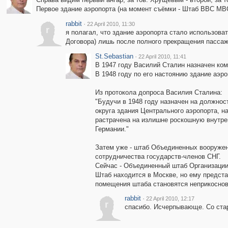
Первое здание аэропорта (на момент съёмки - Штаб ВВС МВО
rabbit
·
22 April 2010, 11:30
r
я полагал, что здание аэропорта стало использова
Договора) лишь после полного прекращения пассаж
St.Sebastian
·
22 April 2010, 11:41
В 1947 году Василий Сталин назначен ко
В 1948 году по его настоянию здание аэ
Из протокола допроса Василия Сталина:
"Будучи в 1948 году назначен на должно
округа здания Центрального аэропорта, н
растрачена на излишне роскошную внутре
Германии."
Затем уже - штаб Объединенных вооружен
сотрудничества государств-членов СНГ.
Сейчас - Объединенный штаб Организации
Штаб находится в Москве, но ему предст
помещения штаба становятся неприкоснове
rabbit
·
22 April 2010, 12:17
r
спасибо. Исчерпывающе. Со стар