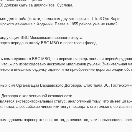
) должно быть за шляпой тов. Суслова.
ться для штаба (кстати, я слышал другую версию - Штаб Орг Варш
ирского движения с Ходынки. Разве в 1955 рейсов уже не было?
мандующим ВВС Московского военного округа.
ропорта передано штабу ВВС МВО и перестроен фасад.
сть командующего ВВС МВО, я в первую очередь занялся переоборудов
а что было израсходовано несколько миллионов рублей. Значительная ч
ннюю и внешнюю отделку здания и на приобретение дорогостоящей обста
ных сил Организации Варшавского Договора, штаб тыла ВС, Гостехкомис
 Договора о коллективной безопасности.
авляется экстерриториальный статус, аналогичный тому, что имеет шта
нными, а российские чиновники могут посещать его только с согласия 
ым зданием аэропорта ясно, но тогда непонятно, чем пользовались пасс