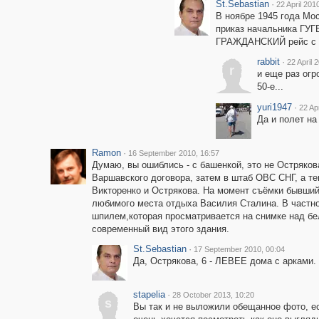
St.Sebastian
·
22 April 201
В ноябре 1945 года Мо
приказ начальника ГУГ
ГРАЖДАНСКИЙ рейс с Хо
rabbit
·
22 April 
r
и еще раз огр
50-е...
yuri1947
·
22 Ap
Да и полет на
Ramon
·
16 September 2010, 16:57
Думаю, вы ошиблись - с башенкой, это не Остряков
Варшавского договора, затем в штаб ОВС СНГ, а те
Викторенко и Острякова. На момент съёмки бывший
любимого места отдыха Василия Сталина. В частно
шпилем,которая просматривается на снимке над б
современный вид этого здания.
St.Sebastian
·
17 September 2010, 00:04
Да, Острякова, 6 - ЛЕВЕЕ дома с арками.
stapelia
·
28 October 2013, 10:20
s
Вы так и не выложили обещанное фото, ес