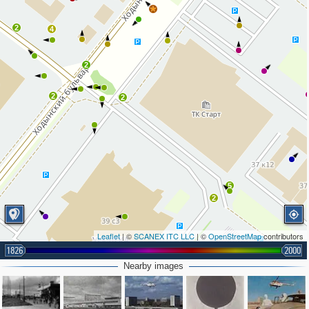
2
4
2
2
2
5
2
Leaflet
| ©
SCANEX ITC LLC
| ©
OpenStreetMap
contributors
1826
2000
Nearby images