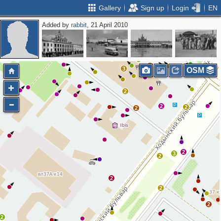
Gallery
Sign up
Login
EN
Added by
rabbit
, 21 April 2010
2
2
2
3
3
3
3
2
2
3
OSM
2
2
2
2
2
3
2
2
2
2
2