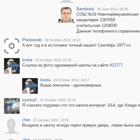
Bambroid
·
30 June 2012, 06:30
СОШ №19 Новочерёмушкинская 
канцелярия 1287659
учительская 1204030
Данные телефонного справочника 
Photosnob
·
19 October 2010, 18:22
А вот год я в источнике точный нашел! Сентябрь 1977-го.
kosta
·
23 October 2010, 01:25
Ссылка на фото одномерной школы на сайте
#22777
kosta
·
23 October 2010, 04:17
Выше опечатка - однономерные.
syoma2
·
31 October 2010, 02:41
Я сначало подумал,что это школа-интернат 19-й, где Хинди
cher
·
23 January 2011, 13:50
c
Входили в школу всегда через правую дверь, левая была на
cher
·