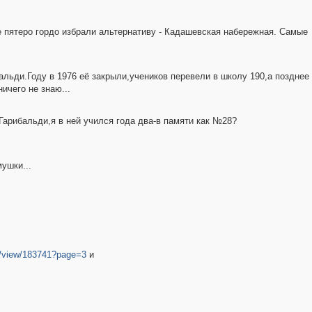
ще пятеро гордо избрали альтернативу - Кадашевская набережная. Самые
альди.Году в 1976 её закрыли,учеников перевели в школу 190,а позднее
ичего не знаю...
Гарибальди,я в ней учился года два-в памяти как №28?
ушки...
ov/view/183741?page=3
и