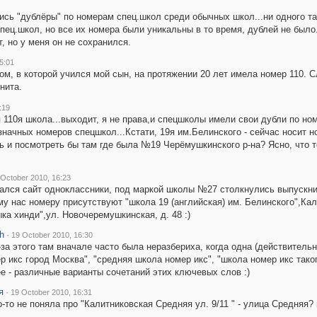
ались "дублёры" по номерам спец.школ среди обычных школ...ни одного т
спец.школ, но все их номера были уникальны в то время, дублей не было
, но у меня он не сохранился.
5:01
ом, в которой учился мой сын, на протяжении 20 лет имела номер 110.
нита.
:19
 110я школа...выходит, я не права,и спецшколы имели свои дубли по но
начных номеров спецшкол...Кстати, 19я им.Белинского - сейчас носит н
ть и посмотреть бы там где была №19 Черёмушкинского р-на? Ясно, что те
 October 2010, 16:23
ался сайт одноклассники, под маркой школы №27 столкнулись выпускник
 нас номеру присутствуют "школа 19 (английская) им. Белинского",Кал
ка хинди",ул. Новочеремушкинская, д. 48 :)
h
·
19 October 2010, 16:30
-за этого там вначале часто была неразбериха, когда одна (действитель
р икс город Москва", "средняя школа номер икс", "школа номер икс таког
е - различные варианты сочетаний этих ключевых слов :)
я
·
19 October 2010, 16:31
то-то не поняла про "Калитниковская Средняя ул. 9/11 " - улица Средняя