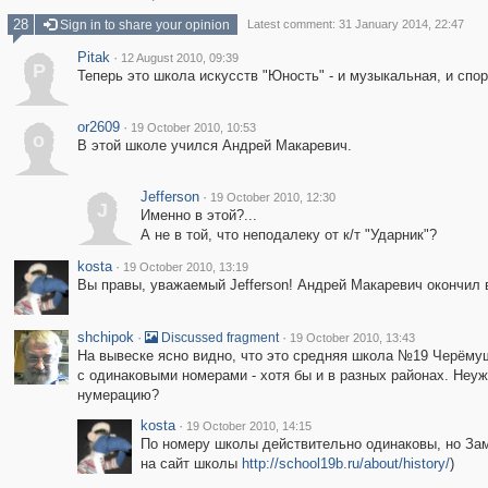
28
Sign in to share your opinion
Latest comment: 31 January 2014, 22:47
Pitak
·
12 August 2010, 09:39
P
Теперь это школа искусств "Юность" - и музыкальная, и спо
or2609
·
19 October 2010, 10:53
o
В этой школе учился Андрей Макаревич.
Jefferson
·
19 October 2010, 12:30
J
Именно в этой?...
А не в той, что неподалеку от к/т "Ударник"?
kosta
·
19 October 2010, 13:19
Вы правы, уважаемый Jefferson! Андрей Макаревич окончил 
shchipok
·
·
Discussed fragment
19 October 2010, 13:43
На вывеске ясно видно, что это средняя школа №19 Черёмуш
с одинаковыми номерами - хотя бы и в разных районах. Не
нумерацию?
kosta
·
19 October 2010, 14:15
По номеру школы действительно одинаковы, но Зам
на сайт школы
http://school19b.ru/about/history/
)