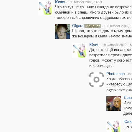
Юлия
·
19 October 2010, 14:53
Что-то тут не то...мне никогда не встреч
обычной и в спец., много друзей было из 
телефонный справочник с адресом тех лет
Olgara
·
19 October 2010, 1
Школа, та что рядом с моим дом
же номером и была чем-то знаме
Юлия
·
19 October 2010, 15
Да, есть ещё испанская
встретился среди двухз
годов, может у кого ес
информацию.
Photosnob
·
19
Когда образов
интересующему
изучением язы
Tabo
И из
номе
дале
Юли
...ч