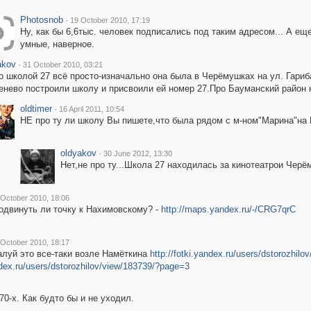
Photosnob
·
19 October 2010, 17:19
Ну, как бы 6,6тыс. человек подписались под таким адресом... А е
умные, наверное.
akov
·
31 October 2010, 03:21
о школой 27 всё просто-изначально она была в Черёмушках на ул. Гариб
енево построили школу и присвоили ей номер 27.Про Бауманский район н
oldtimer
·
16 April 2011, 10:54
НЕ про ту ли школу Вы пишете,что была рядом с м-ном"Марина"на 
oldyakov
·
30 June 2012, 13:30
Нет,не про ту...Школа 27 находилась за кинотеатрои Черём
 October 2010, 18:06
подвинуть ли точку к Нахимовскому? -
http://maps.yandex.ru/-/CRG7qrC
 October 2010, 18:17
алуй это все-таки возле Намёткина
http://fotki.yandex.ru/users/dstorozhil
andex.ru/users/dstorozhilov/view/183739/?page=3
70-х. Как будто бы и не уходил.