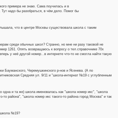
акого примера не знаю. Сама поучилась и в
. Тут надо бы разобраться, в чём дело. Помог бы
 Слышала, что в центре Москвы существовала школа с таким
мерам среди обычных школ? Странно, но мне ни разу таковой не
омер 1261. Опять возвращаюсь к вопросу о тел.справочнике 70х
перь у неё другой номер...в интернете что-то не смогла найти такую
и Бауманского, Черемушкинского р-нов и Ясенева. (А по
итниковская Средняя ул. 9/11 и "школа-интернат №19 с углубленным
но одна и та же) школа именовалась как "школа номер икс", "школа
о-то района", "школа номер икс такого-то района город Москва" и так
? школа №19?