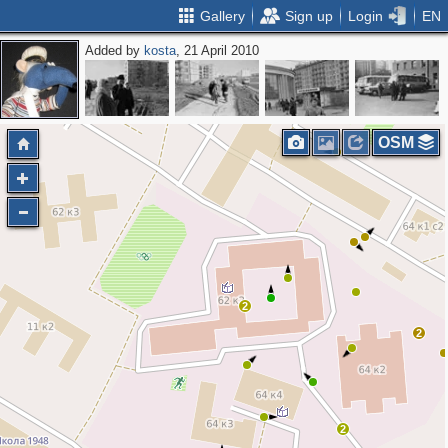
Gallery
Sign up
Login
EN
Added by
kosta
, 21 April 2010
OSM
2
2
2