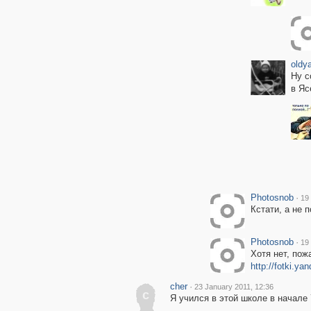
oldy
Ну с
в Яс
Photosnob
·
19
Кстати, а не 
Photosnob
·
19
Хотя нет, пож
http://fotki.y
cher
·
23 January 2011, 12:36
c
Я учился в этой школе в начале 