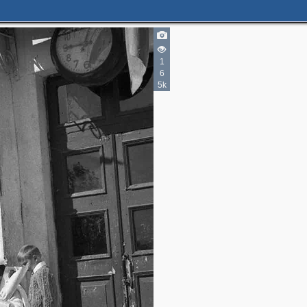
1
6
5k