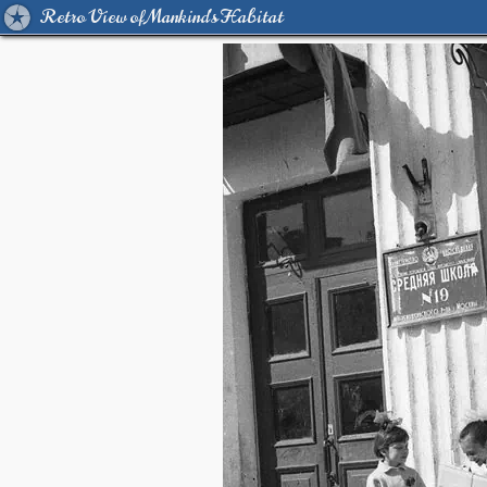
Retro View of Mankind's Habitat