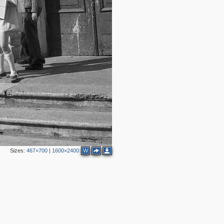
Sizes:
467×700
|
1600×2400
W