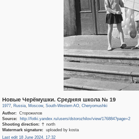
319,724
1,406,034
8,286
12,410
29,243
76
999
8
Новые Черёмушки. Средняя школа № 19
1977
,
Russia
,
Moscow
,
South-Western AO
,
Cheryomushki
Author:
Сторожилов
Source:
http://fotki.yandex.ru/users/dstorozhilov/view/176884?page=2
Shooting direction:
north

Watermark signature:
uploaded by kosta
Last edit 18 June 2024, 17:32