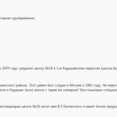
ртивная одновременно
в 1970 году среднюю школу №19 в 1-м Кадашевском переулке (школа был
кинского района. Этот район был создан в Москве в 1961 году. Не вери
ужели в Кадашах была школа с таким же номером? Или языковые спецшк
оскворецкая школа №19 носит имя В.Г.Белинского и имеет более продо