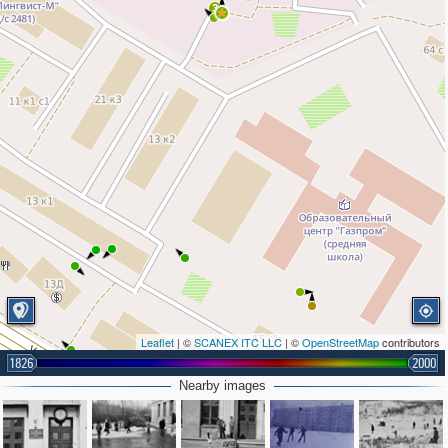
3
Leaflet
| ©
SCANEX ITC LLC
| ©
OpenStreetMap
contributors
1826
2000
Nearby images