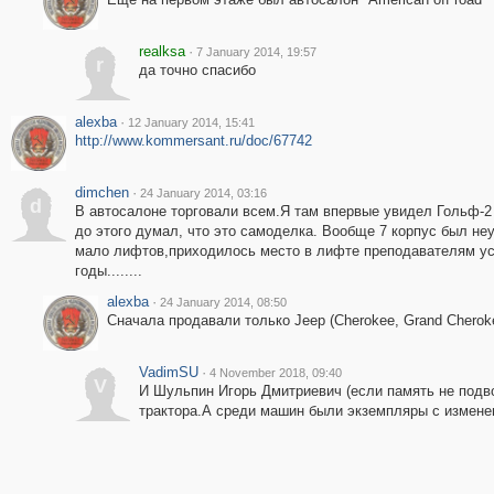
realksa
·
7 January 2014, 19:57
r
да точно спасибо
alexba
·
12 January 2014, 15:41
http://www.kommersant.ru/doc/67742
dimchen
·
24 January 2014, 03:16
d
В автосалоне торговали всем.Я там впервые увидел Гольф-2
до этого думал, что это самоделка. Вообще 7 корпус был не
мало лифтов,приходилось место в лифте преподавателям ус
годы........
alexba
·
24 January 2014, 08:50
Сначала продавали только Jeep (Cherokee, Grand Cheroke
VadimSU
·
4 November 2018, 09:40
V
И Шульпин Игорь Дмитриевич (если память не подв
трактора.А среди машин были экземпляры с измене