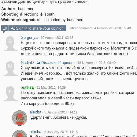
этажный дом по центру - чуть правее - снесен.
Author:
bassmen
Shooting direction:
south

Watermark signature:
uploaded by bassmen
10
Sign in to share your opinion
Latest comment: 4 November 2018, 09:40
Sergunya
·
10 August 2011, 03:16
S
Еще стоянка не расширена, а теперь на этом месте идет воз
буржуйского таунхауса с подземной парковкой. Молотят в 3 
днем и ночью на радость жильцам близлежащих домов )
NadinD
·
·
Discussed fragment
18 November 2011, 06:40
N
Хочу заметить что тот самый дом по номером 10, имел не 4 а
И еще имел историю.... вот только жалко что ближе фото нет..
упоминаний тоже...... очень грустно.
realksa
·
11 May 2012, 14:39
r
Не могу вспомнить название магазина электроники, который
располагался в левой части первого этажа
7-го корпуса (середина 90-х).
alexba
·
5 January 2014, 14:11
"Дартлэнд". Хозяева - индусы.
alexba
·
5 January 2014, 14:15
Ещё на первом этаже был автосалон "American off road"