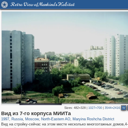
Retro View of Mankind's Habitat
Sizes:
482×328
|
1027×700
|
3544×2416
W
319,864
1,406,840
8,286
24,490
29,243
250
2,018
27
Вид из 7-го корпуса МИИТа
1997
,
Russia
,
Moscow
,
North-Eastern AO
,
Maryina Roshcha District
Вид на стройку-сейчас на этом месте несколько многоэтажных домов,4