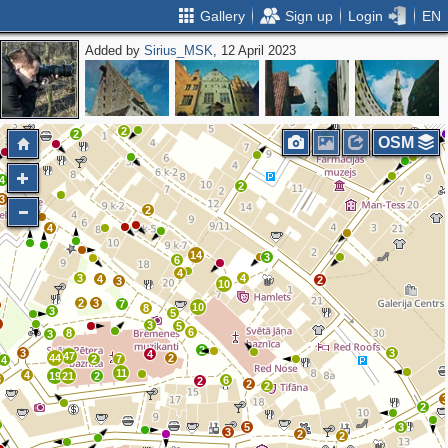
Gallery
Sign up
Login
EN
Added by
Sirius_MSK
, 12 April 2023
2
2
2
2
2
2
OSM
4
7
2
3
2
2
4
14
3
6
4
3
4
4
2
3
10
2
3
7
10
8
3
5
2
3
5
6
8
3
2
3
3
4
47
44
2
2
7
4
11
4
19
21
2
3
6
2
2
2
2
5
3
3
2
2