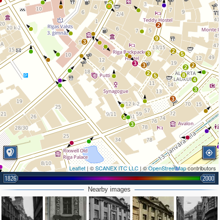
6
2
9
3
2
3
5
3
3
2
2
2
8
5
4
3
3
2
3
Leaflet
| ©
SCANEX ITC LLC
| ©
OpenStreetMap
contributors
2
1826
2000
Nearby images
2