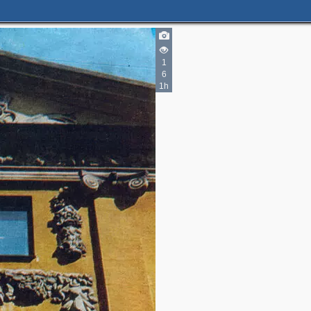
1
6
1h
3
2
2
3