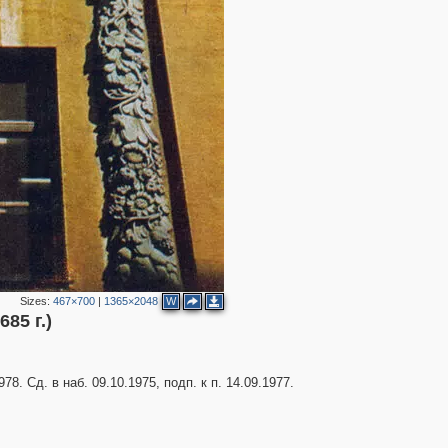
2
10
2
Sizes:
467×700
|
1365×2048
W
85 г.)
. Сд. в наб. 09.10.1975, подп. к п. 14.09.1977.
2