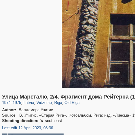
9,965
20,487
7,206
62
233
2,725
55
30
Улица Марсталю, 2/4. Фрагмент дома Рейтерна (16
1974
–
1975
,
Latvia
,
Vidzeme
,
Riga
,
Old Riga
Author:
Валдемарс Упитис
Source:
В. Упитис. «Старая Рига». Фотоальбом. Рига: изд. «Лиесма» 1978
Shooting direction:
southeast

Last edit 12 April 2023, 08:36