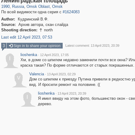
Ленинградская площадь
1990
,
Russia
,
Omsk Oblast
,
Omsk
По всей видимости одна серия с
#1624083
Author:
Кудринский В.Ф.
Source:
Архив автора, скан слайда
Shooting direction:
north

Last edit 12 April 2023, 07:53
3
Sign in to share your opinion
Latest comment: 13 April 2023, 20:39
lioshenka
·
12 April 2023, 17:05
l
Хм, в доме со шпилем недавно заменили почти все окна? Ил
краска такая? По форме отличаются от старых покрашенных.
Valencia
·
13 April 2023, 02:29
V
Дом со шпилем к приезду Путина привели в редкостно у
вид. И бросили ремонт на половине. ((
lioshenka
·
13 April 2023, 20:39
l
Я имел ввиду на этом фото, большинство окон - св
дерево.