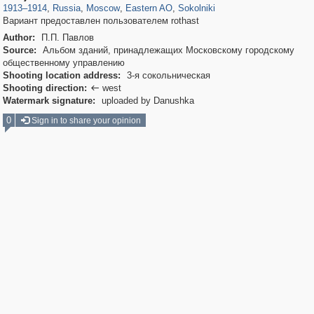
1913
–
1914
,
Russia
,
Moscow
,
Eastern AO
,
Sokolniki
Вариант предоставлен пользователем rothast
Author:
П.П. Павлов
Source:
Альбом зданий, принадлежащих Московскому городскому
общественному управлению
Shooting location address:
3-я сокольническая
Shooting direction:
west

Watermark signature:
uploaded by Danushka
0
Sign in to share your opinion