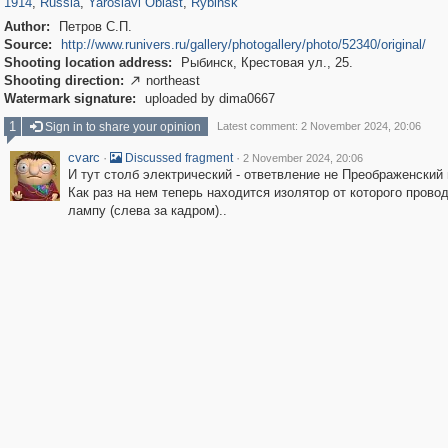
1914
,
Russia
,
Yaroslavl Oblast
,
Rybinsk
Author:
Петров С.П.
Source:
http://www.runivers.ru/gallery/photogallery/photo/52340/original/
Shooting location address:
Рыбинск, Крестовая ул., 25.
Shooting direction:
northeast

Watermark signature:
uploaded by dima0667
1
Sign in to share your opinion
Latest comment: 2 November 2024, 20:06
cvarc
·
·
Discussed fragment
2 November 2024, 20:06
И тут столб электрический - ответвление не Преображенский 
Как раз на нем теперь находится изолятор от которого провод
лампу (слева за кадром)..