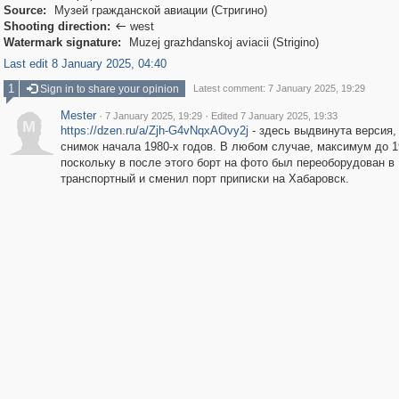
Source:
Музей гражданской авиации (Стригино)
Shooting direction:
west

Watermark signature:
Muzej grazhdanskoj aviacii (Strigino)
Last edit 8 January 2025, 04:40
1
Sign in to share your opinion
Latest comment: 7 January 2025, 19:29
Mester
·
·
7 January 2025, 19:29
Edited 7 January 2025, 19:33
M
https://dzen.ru/a/Zjh-G4vNqxAOvy2j
- здесь выдвинута версия,
снимок начала 1980-х годов. В любом случае, максимум до 1
поскольку в после этого борт на фото был переоборудован в
транспортный и сменил порт приписки на Хабаровск.