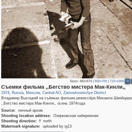
Sizes:
482×674
|
500×700
|
715×1000
W
319,861
1,406,849
160,009
8,286
29,243
5,916
6,190
211
Съемки фильма ,,Бегство мистера Мак-Кинли,,
1974
,
Russia
,
Moscow
,
Central AO
,
Zamoskvorechye District
Владимир Высоцкий на съёмках фильма режиссёра Михаила Швейцера
,,Бегство мистера Мак-Кинли,, осень 1974года
Source:
личный архив
Shooting location address:
Озерковская набережная
Shooting direction:
north

Watermark signature:
uploaded by ig13