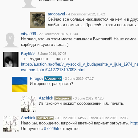
argopavel
·
4 December 2012, 15:02
Сейчас всё больше наживаются на нём и в друз
любить и помнить...Про себя строки повторять...
vitya999
·
27 December 2015, 12:44
v
Не знал, что на этом месте снимался Высоцкий! Наше самое 
карбида и сухого льда :-)
Kay999
·
3 June 2019, 07:05
..)... Будапешт .... однако
https://auction.ru/offer/v_vysockij_v_budapeshte_v_ijule_19
cvetnoe_foto-i94127213197098.html
Pirogov
·
3 June 2019, 07:17
Интересно, раскраска?
Aachick
·
3 June 2019, 07:20
Из "экономических" соображений ч.б. печать.
Aachick
·
·
3 June 2019, 14:56
Edited 3 June 2019, 15:06
Надо бы, вообще-то, широкий цветной вариант загрузить.
http
Он лучше с
#722955
стыкуется.