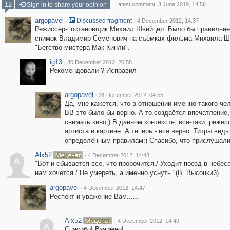
12
Sign in to share your opinion
Latest comment: 3 June 2019, 14:56
argopavel
·
·
Discussed fragment
4 December 2012, 14:37
Режиссёр-постановщик Михаил Швейцер. Было бы правильне
снимок Владимир Семёнович на съёмках фильма Михаила Ш
"Бегство мистера Мак-Кинли".
ig13
·
30 December 2012, 20:58
Рекомендовали ? Исправил
argopavel
·
31 December 2012, 04:55
Да, мне кажется, что в отношении именно такого чел
ВВ это было бы верно. А то создаётся впечатлени
снимать кино;) В данном контексте, всё-таки, реж
артиста в картине. А теперь - всё верно. Титры вед
определённым правилам:) Спасибо, что прислушалис
Alx52
·
4 December 2012, 14:43
A
"Вот и сбывается все, что пророчится,/ Уходит поезд в небеса
нам хочется / Не умереть, а именно уснуть."(В. Высоцкий)
argopavel
·
4 December 2012, 14:47
Респект и уважение Вам......
Alx52
·
4 December 2012, 14:49
A
Спасибо! Взаимно!