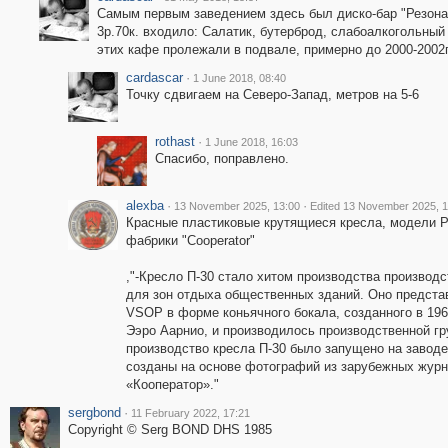
Самым первым заведением здесь был диско-бар "Резонан
3р.70к. входило: Салатик, бутерброд, слабоалкогольный
этих кафе пролежали в подвале, примерно до 2000-2002г
cardascar
·
1 June 2018, 08:40
Точку сдвигаем на Северо-Запад, метров на 5-6
rothast
·
1 June 2018, 16:03
Спасибо, поправлено.
alexba
·
·
13 November 2025, 13:00
Edited 13 November 2025, 1
Красные пластиковые крутящиеся кресла, модели Р
фабрики "Cooperator"
,"-Кресло П-30 стало хитом производства производ
для зон отдыха общественных зданий. Оно предста
VSOP в форме коньячного бокала, созданного в 19
Ээро Аарнио, и производилось производственной г
производство кресла П-30 было запущено на заводе
созданы на основе фотографий из зарубежных журн
«Кооператор»."
sergbond
·
11 February 2022, 17:21
Copyright © Serg BOND DHS 1985