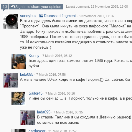
10
Sign in to share your opinion
Latest comment: 13 November 2025, 13:00
sandybux
·
·
Discussed fragment
8 November 2011, 17:16
В эти годы здесь была знаменитая дискотека, известная в на
"Проспект". Она была ничуть не хуже пафосного "Молока" на
Западе. Точку прикрыли якобы из-за проблем с распоясавшим
1988 люберами. Потом что-то возродилось здесь, но это был
то. И алкогольного коктейля входящего в стоимость билета з
уже не попьёшь (
Kenny
·
7 March 2016, 08:12
Был здесь один раз, кажется летом 1986 года. Коктель с
рубля.
lada095
·
7 March 2016, 07:56
А мы в начале 80-ых ходили в кафе Глория.))) Эх, сейчас бы т
Sailor45
·
7 March 2016, 08:16
И мне бы сейчас ... в "Глорию", только не в кафе, а в ре
lada095
·
7 March 2016, 08:35
В старом Таллине я бы сходила в Девичью башню)) 
остались на всю жизнь
cardascar
·
31 May 2018, 15:57