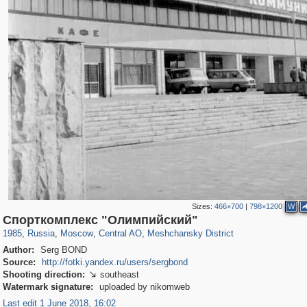
Sizes:
466×700
|
798×1200
W
319,861
1,406,856
160,009
8,286
29,243
5,916
10,185
264
Спорткомплекс "Олимпийский"
1985
,
Russia
,
Moscow
,
Central AO
,
Meshchansky District
Author:
Serg BOND
Source:
http://fotki.yandex.ru/users/sergbond
Shooting direction:
southeast

Watermark signature:
uploaded by nikomweb
Last edit 1 June 2018, 16:02