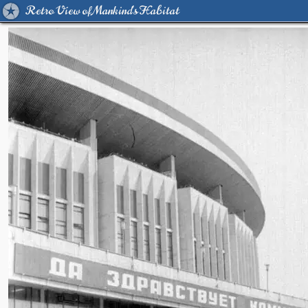
Retro View of Mankind's Habitat