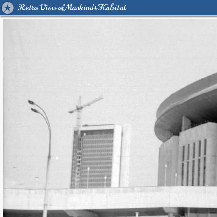
Retro View of Mankind's Habitat