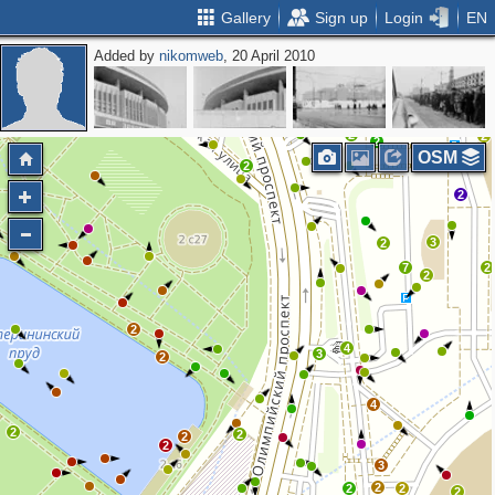
Gallery
Sign up
Login
EN
Added by
nikomweb
, 20 April 2010
4
2
2
2
OSM
2
2
3
2
7
2
2
2
4
3
2
4
2
2
2
2
3
2
2
2
2