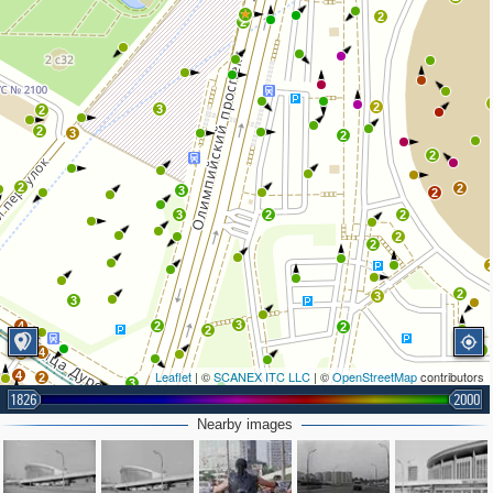
2
2
2
3
2
2
3
2
2
2
2
3
2
3
2
2
2
2
2
3
3
3
4
2
2
2
3
3
4
2
Leaflet
| ©
SCANEX ITC LLC
| ©
OpenStreetMap
contributors
4
2
3
1826
2000
Nearby images
3
2
3
2
2