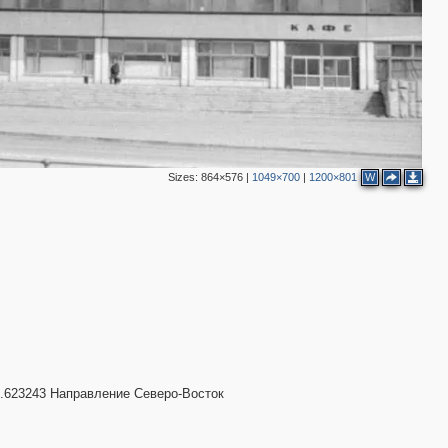
2
Sizes:
864×576
|
1049×700
|
1200×801
W
2
3
2
3
7.623243 Направление Северо-Восток
3