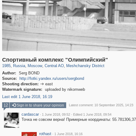
319,864
1,406,803
160,012
8,286
29,243
5,916
10,185
264
Спортивный комплекс "Олимпийский"
1985
,
Russia
,
Moscow
,
Central AO
,
Meshchansky District
Author:
Serg BOND
Source:
http://fotki.yandex.ru/users/sergbond
Shooting direction:
east

Watermark signature:
uploaded by nikomweb
Last edit 1 June 2018, 16:19
12
Sign in to share your opinion
Latest comment: 10 September 2025, 14:23
cardascar
·
·
1 June 2018, 09:52
Edited 1 June 2018, 09:54
Точка не совсем верна! Примерные координаты: 55.781306,3
rothast
·
1 June 2018, 16:16