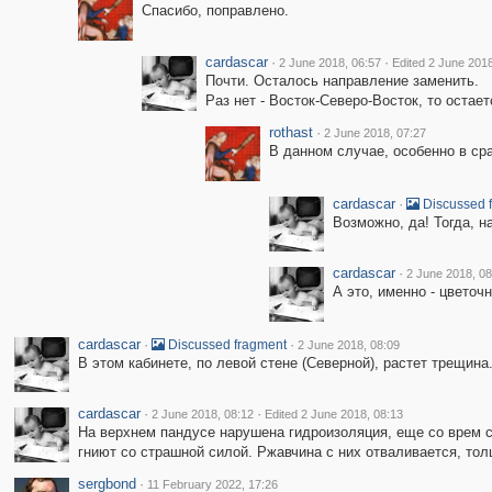
Спасибо, поправлено.
cardascar
·
·
2 June 2018, 06:57
Edited 2 June 2018
Почти. Осталось направление заменить.
Раз нет - Восток-Северо-Восток, то остает
rothast
·
2 June 2018, 07:27
В данном случае, особенно в ср
cardascar
·
Discussed 
Возможно, да! Тогда, н
cardascar
·
2 June 2018, 08
А это, именно - цветочн
cardascar
·
·
Discussed fragment
2 June 2018, 08:09
В этом кабинете, по левой стене (Северной), растет трещина
cardascar
·
·
2 June 2018, 08:12
Edited 2 June 2018, 08:13
На верхнем пандусе нарушена гидроизоляция, еще со врем ст
гниют со страшной силой. Ржавчина с них отваливается, тол
sergbond
·
11 February 2022, 17:26