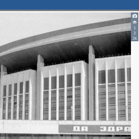
1
2
2k