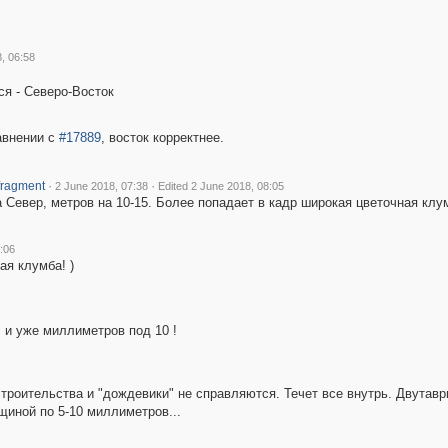
, 06:58
ся - Северо-Восток
авнении с
#17889
, восток корректнее.
·
·
fragment
2 June 2018, 07:38
Edited 2 June 2018, 08:05
а Север, метров на 10-15. Более попадает в кадр широкая цветочная клу
:06
ая клумба! )
. и уже миллиметров под 10 !
роительства и "дождевики" не справляются. Течет все внутрь. Двутавр
щиной по 5-10 миллиметров...