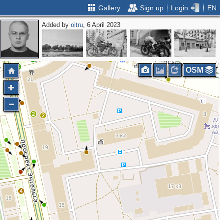
Gallery
Sign up
Login
EN
Added by
oitru
, 6 April 2023
2
3
OSM
2
2
4