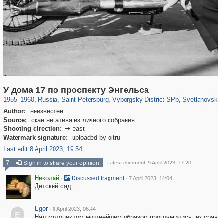
197,112
1,406,257
5,709
29,243
10,252
208
4,020
У дома 17 по проспекту Энгельса
1955
–
1960
,
Russia
,
Saint Petersburg
,
Vyborgsky District SPb
,
Svetlanovsk
Author:
неизвестен
Source:
скан негатива из личного собрания
Shooting direction:
east

Watermark signature:
uploaded by oitru
Last edit 8 April 2023, 19:54
7
Sign in to share your opinion
Latest comment: 9 April 2023, 17:20
Николай
·
·
Discussed fragment
7 April 2023, 14:04
Детский сад.
Egor
·
8 April 2023, 06:44
E
Над мотоциклом мощнейшим образом проглумились, из сравн