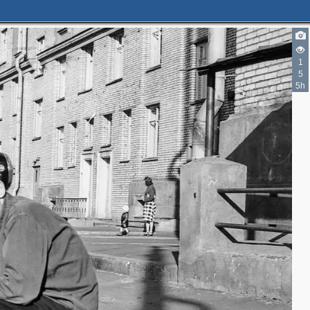
2
1
5
2
5h
5
4
2