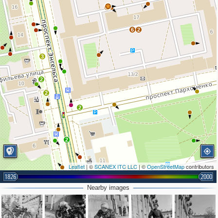
2
6
2
3
2
2
2
2
Leaflet
| ©
SCANEX ITC LLC
| ©
OpenStreetMap
contributors
1826
2000
Nearby images