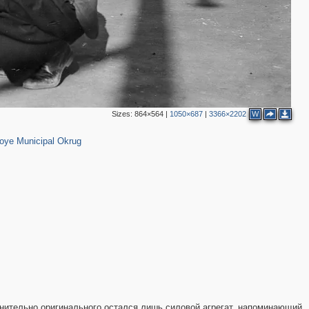
Sizes:
864×564
|
1050×687
|
3366×2202
W
65
oye Municipal Okrug
ительно оригинального остался лишь силовой агрегат, напоминающий