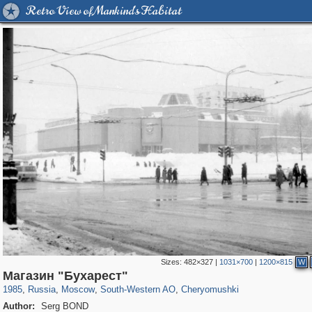
Retro View of Mankind's Habitat
Sizes:
482×327
|
1031×700
|
1200×815
W
319,861
1,406,851
8,286
12,415
29,243
76
999
8
Магазин "Бухарест"
1985
,
Russia
,
Moscow
,
South-Western AO
,
Cheryomushki
Author:
Serg BOND