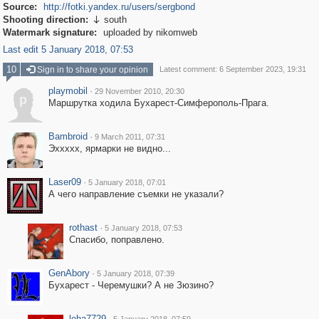
Source:
http://fotki.yandex.ru/users/sergbond
Shooting direction:
south

Watermark signature:
uploaded by nikomweb
Last edit 5 January 2018, 07:53
10
Sign in to share your opinion
Latest comment: 6 September 2023, 19:31
playmobil
·
29 November 2010, 20:30
p
Маршрутка ходила Бухарест-Симферополь-Прага.
Bambroid
·
9 March 2011, 07:31
Эххххх, ярмарки не видно...
Laser09
·
5 January 2018, 07:01
А чего направление съемки не указали?
rothast
·
5 January 2018, 07:53
Спасибо, поправлено.
GenAbory
·
5 January 2018, 07:39
Бухарест - Черемушки? А не Зюзино?
leha7729
·