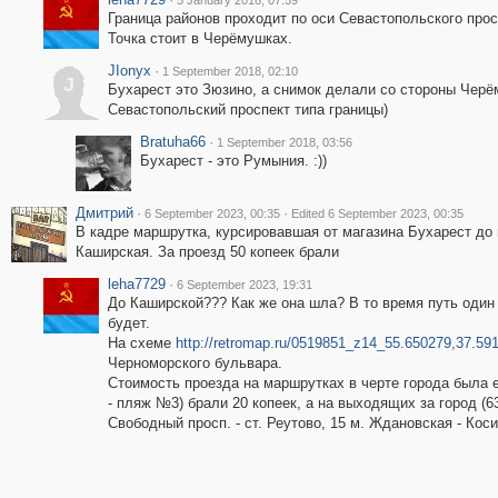
5 January 2018, 07:59
Граница районов проходит по оси Севастопольского прос
Точка стоит в Черёмушках.
JIonyx
·
1 September 2018, 02:10
J
Бухарест это Зюзино, а снимок делали со стороны Черё
Севастопольский проспект типа границы)
Bratuha66
·
1 September 2018, 03:56
Бухарест - это Румыния. :))
Дмитрий
·
·
6 September 2023, 00:35
Edited 6 September 2023, 00:35
В кадре маршрутка, курсировавшая от магазина Бухарест до
Каширская. За проезд 50 копеек брали
leha7729
·
6 September 2023, 19:31
До Каширской??? Как же она шла? В то время путь один
будет.
На схеме
http://retromap.ru/0519851_z14_55.650279,37.59
Черноморского бульвара.
Стоимость проезда на маршрутках в черте города была е
- пляж №3) брали 20 копеек, а на выходящих за город (6
Свободный просп. - ст. Реутово, 15 м. Ждановская - Коси