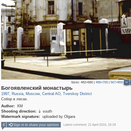
Sizes:
482×680
|
496×700
|
567×800
W
319,861
1,406,852
160,009
8,286
29,243
5,916
53,052
2,283
Богоявленский монастырь
1997
,
Russia
,
Moscow
,
Central AO
,
Tverskoy District
Собор в лесах.
Author:
КМ
Shooting direction:
south

Watermark signature:
uploaded by Olgara
4
Sign in to share your opinion
Latest comment: 21 April 2010, 16:18