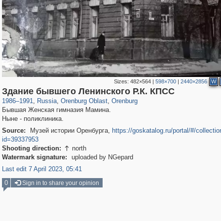
Sizes:
482×564
|
598×700
|
2440×2856
W
1,407,206
4,716
31
29,248
2,847
29
Здание бывшего Ленинского Р.К. КПСС
1986
–
1991
,
Russia
,
Orenburg Oblast
,
Orenburg
Бывшая Женская гимназия Мамина.
Ныне - поликлиника.
Source:
Музей истории Оренбурга,
https://goskatalog.ru/portal/#/collecti
id=39337953
Shooting direction:
north

Watermark signature:
uploaded by NGepard
Last edit 7 April 2023, 05:41
0
Sign in to share your opinion