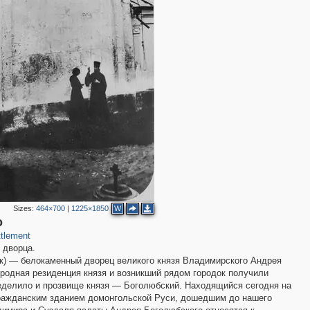
3
Sizes:
464×700
|
1225×1850
W
о
tlement
 дворца.
к) — белокаменный дворец великого князя Владимирского Андрея
родная резиденция князя и возникший рядом городок получили
еделило и прозвище князя — Боголюбский. Находящийся сегодня на
ражданским зданием домонгольской Руси, дошедшим до нашего