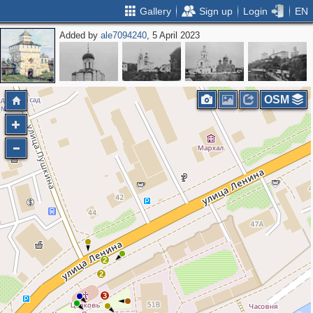
Gallery
Sign up
Login
EN
Added by
ale7094240
, 5 April 2023
OSM
2
2
3