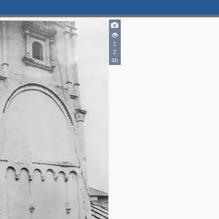
1
2
4h