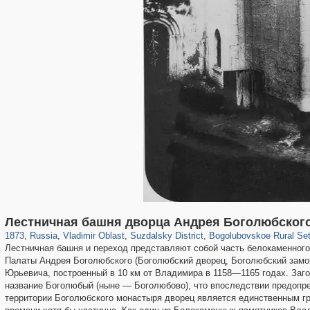
14,647
1,407,363
378
29,248
4,285
167
414
39
Лестничная башня дворца Андрея Боголюбског
1873
,
Russia
,
Vladimir Oblast
,
Suzdalsky District
,
Bogolubovskoe Rural Set
Лестничная башня и переход представляют собой часть белокаменного
Палаты Андрея Боголюбского (Боголюбский дворец, Боголюбский замо
Юрьевича, построенный в 10 км от Владимира в 1158—1165 годах. Заго
название Боголюбый (ныне — Боголюбово), что впоследствии предопр
территории Боголюбского монастыря дворец является единственным г