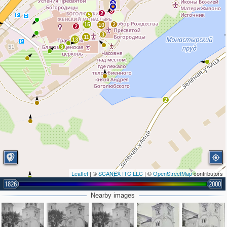
2
6
2
5
15
2
10
2
3
11
13
3
2
Leaflet
| ©
SCANEX ITC LLC
| ©
OpenStreetMap
contributors
1826
2000
Nearby images