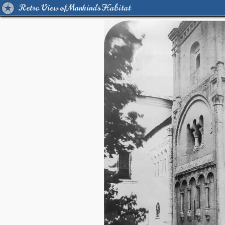
Retro View of Mankind's Habitat