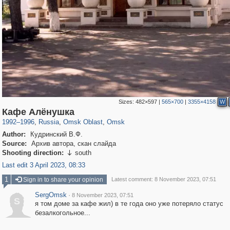
Sizes:
482×597
|
565×700
|
3355×4158
W
31,668
1,407,328
80
22,537
29,248
71
Кафе Алёнушка
1992
–
1996
,
Russia
,
Omsk Oblast
,
Omsk
Author:
Кудринский В.Ф.
Source:
Архив автора, скан слайда
Shooting direction:
south

Last edit 3 April 2023, 08:33
1
Sign in to share your opinion
Latest comment: 8 November 2023, 07:51
SergOmsk
·
8 November 2023, 07:51
S
я том доме за кафе жил) в те года оно уже потеряло статус
безалкогольное...