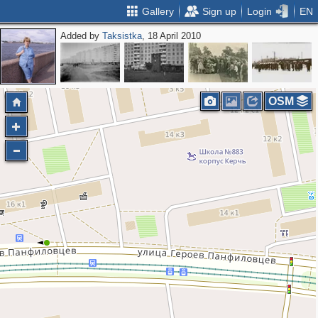
Gallery
Sign up
Login
EN
Added by
Taksistka
, 18 April 2010
OSM