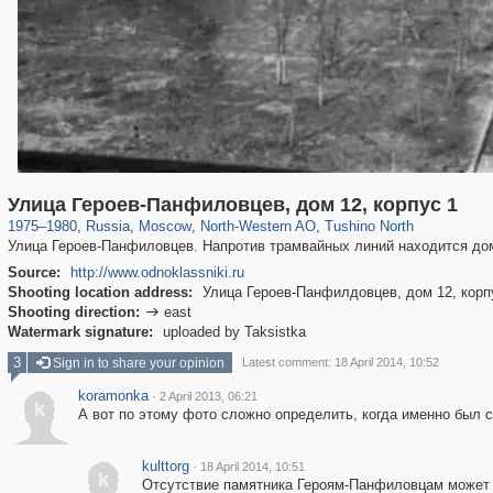
319,780
1,406,255
8,286
8,080
29,243
112
750
12
Улица Героев-Панфиловцев, дом 12, корпус 1
1975
–
1980
,
Russia
,
Moscow
,
North-Western AO
,
Tushino North
Улица Героев-Панфиловцев. Напротив трамвайных линий находится дом
Source:
http://www.odnoklassniki.ru
Shooting location address:
Улица Героев-Панфилдовцев, дом 12, корп
Shooting direction:
east

Watermark signature:
uploaded by Taksistka
3
Sign in to share your opinion
Latest comment: 18 April 2014, 10:52
koramonka
·
2 April 2013, 06:21
k
А вот по этому фото сложно определить, когда именно был с
kulttorg
·
18 April 2014, 10:51
k
Отсутствие памятника Героям-Панфиловцам может 