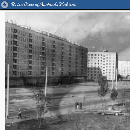
Retro View of Mankind's Habitat