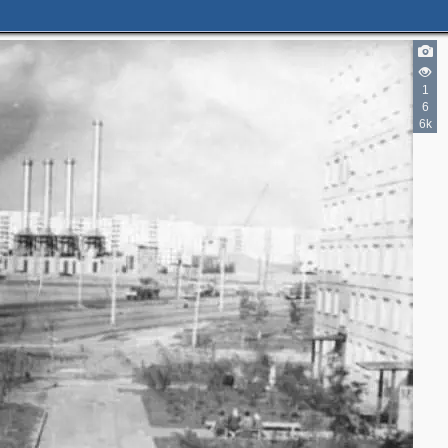
1
6
6k