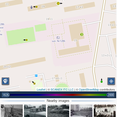
3
Leaflet
| ©
SCANEX ITC LLC
| ©
OpenStreetMap
contributors
1826
2000
Nearby images