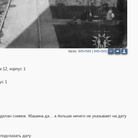
Sizes:
845×565
|
845×565
W
 12, корпус 1
ус 1
делан снимок. Машина да... а больше ничего не указывает на дату
подсказать дату