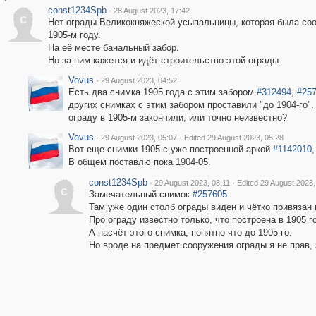
const1234Spb
·
28 August 2023, 17:42
c
Нет ограды Великокняжеской усыпальницы, которая была со
1905-м году.
На её месте банальный забор.
Но за ним кажется и идёт строительство этой ограды.
Vovus
·
29 August 2023, 04:52
Есть два снимка 1905 года с этим забором
#312494
,
#25
других снимках с этим забором проставили "до 1904-го"
ограду в 1905-м закончили, или точно неизвестно?
Vovus
·
·
29 August 2023, 05:07
Edited 29 August 2023, 05:28
Вот еще снимки 1905 с уже построенной аркой
#1142010
В общем поставлю пока 1904-05.
const1234Spb
·
·
29 August 2023, 08:11
Edited 29 August 2023,
c
Замечательный снимок
#257605
.
Там уже один столб ограды виден и чётко привязан 
Про ограду известно только, что построена в 1905 г
А насчёт этого снимка, понятно что до 1905-го.
Но вроде на предмет сооружения ограды я не прав,