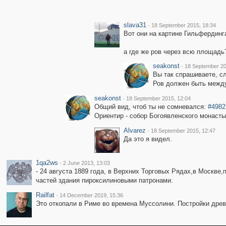
slava31
·
18 September 2015, 18:34
Вот они на картине Гильфердинг
а где же ров через всю площадь
seakonst
·
18 September 20
Вы так спрашиваете, сл
Ров должен быть между 
seakonst
·
18 September 2015, 12:04
Общий вид, чтоб ты не сомневался:
#4982
Ориентир - собор Богоявленского монасты
Alvarez
·
18 September 2015, 12:47
Да это я видел.
1qa2ws
·
2 June 2013, 13:03
- 24 августа 1889 года, в Верхних Торговых Рядах,в Москв
частей здания пироксилиновыми патронами.
Railfat
·
14 December 2019, 15:36
Это откопали в Риме во времена Муссолини. Постройки дре