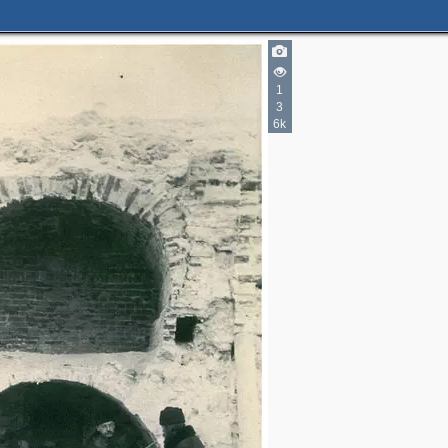
2
16
1
41
8
3
5
4
6k
5
3
9
15
7
3
11
9
31
43
10
29
20
19
12
14
6
11
18