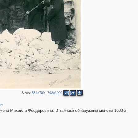
6
19
14
7
8
42
10
4
5
2
2
8
3
Sizes:
554×700
|
792×1000
W
4
4
re
емени Михаила Феодоровича. В тайнике обнаружены монеты 1600-х
2