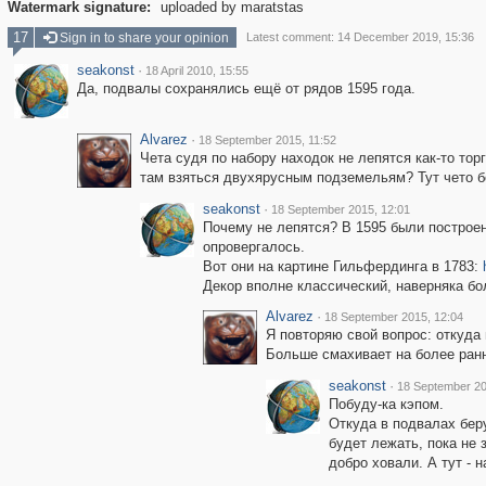
Watermark signature:
uploaded by maratstas
17
Sign in to share your opinion
Latest comment: 14 December 2019, 15:36
seakonst
·
18 April 2010, 15:55
Да, подвалы сохранялись ещё от рядов 1595 года.
Alvarez
·
18 September 2015, 11:52
Чета судя по набору находок не лепятся как-то тор
там взяться двухярусным подземельям? Тут чето бо
seakonst
·
18 September 2015, 12:01
Почему не лепятся? В 1595 были построен
опровергалось.
Вот они на картине Гильфердинга в 1783:
Декор вполне классический, наверняка бол
Alvarez
·
18 September 2015, 12:04
Я повторяю свой вопрос: откуда
Больше смахивает на более ранн
seakonst
·
18 September 20
Побуду-ка кэпом.
Откуда в подвалах беру
будет лежать, пока не 
добро ховали. А тут - 