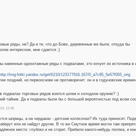
говые ряды, не? Да и те, что до Бове, деревянные же были, откуда бы
лее интересное, мне сдается ;)
ы каменные одноэтажные ряды с подвалами, это кочует из источника в и
http://img-fotki.yandex.ru/get/6210/123177916.167/0_a7c95_5e57f055_orig
ее поздний, но первооснове не противоречит: он и в годуновские време
 в подвалах торговых рядов взялся шлем и холодное оружие? :)
ий тайник. Да и подвалы были бы с большой вероятностью под всем соор
15, 12:36
тся шприцы, а на чердаках - детские колясочки? Их туда приносят. Подв
заберут или не найдут другие. В то же Смутное время могли там припрят
надёжное место: глубоко и не сгорит. Прибили какого-нибудь поляка, и к