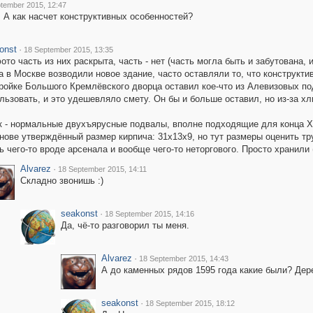
tember 2015, 12:47
 А как насчет конструктивных особенностей?
onst
·
18 September 2015, 13:35
ото часть из них раскрыта, часть - нет (часть могла быть и забутована
а в Москве возводили новое здание, часто оставляли то, что конструкти
ройке Большого Кремлёвского дворца оставил кое-что из Алевизовых под
льзовать, и это удешевляло смету. Он бы и больше оставил, но из-за х
к - нормальные двухъярусные подвалы, вполне подходящие для конца XV
нове утверждённый размер кирпича: 31х13х9, но тут размеры оценить т
ь чего-то вроде арсенала и вообще чего-то неторгового. Просто хранили 
Alvarez
·
18 September 2015, 14:11
Складно звонишь :)
seakonst
·
18 September 2015, 14:16
Да, чё-то разговорил ты меня.
Alvarez
·
18 September 2015, 14:43
А до каменных рядов 1595 года какие были? Де
seakonst
·
18 September 2015, 18:12