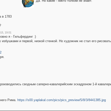
Да. Но какие - никто толком не знает.
а в 1783
?
15, 19:01
овно я - Гильфердинг :)
избушками и первой, низкой стенкой. Но художник не стал его рисовать.
2
ря.
е,производились сводным саперно-кавалерийским эскадроном 1-й кавалер
внего Рима.
https://s00.yaplakal.com/pics/pics_preview/5/8/3/8441385.jpg