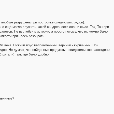
, и вообще разрушена при постройке следующих рядов).
вно ещё могло служить, какой бы древности оно ни было. Так, Тон при
клетов. Не из любви к истории, а просто потому, что их можно было
липкости пришлось разобрать.
I века. Нижний ярус белокаменный, верхний - кирпичный. При
рудно. Не думаю, что найденные предметы - свидетельство нахождения
(прятали) там, где было удобно.
ревянные?