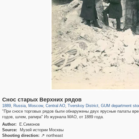
319,779
1,406,257
159,978
8,286
29,243
5,916
53,034
2,283
677
18
Снос старых Верхних рядов
1889
,
Russia
,
Moscow
,
Central AO
,
Tverskoy District
,
GUM department sto
"При сносе торговых рядов были обнаружены двух ярусные палаты вр
годов, шлем, рапира" Из журнала МАО, от 1889 года.
Author:
Е.Симонов
Source:
Музей истории Москвы
Shooting direction:
northeast
