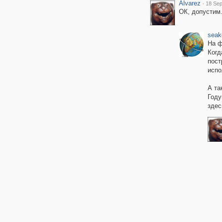
Alvarez
·
18 Sep
ОК, допустим.
seak
На ф
Когд
пост
испо
А та
Году
здес