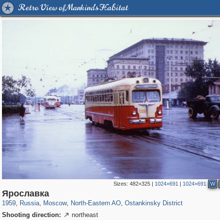
Retro View of Mankind's Habitat
Sizes:
482×325
|
1024×691
|
1024×691
W
319,864
1,406,716
8,286
24,490
29,243
250
13,482
148
Ярославка
1959
,
Russia
,
Moscow
,
North-Eastern AO
,
Ostankinsky District
Shooting direction:
northeast
