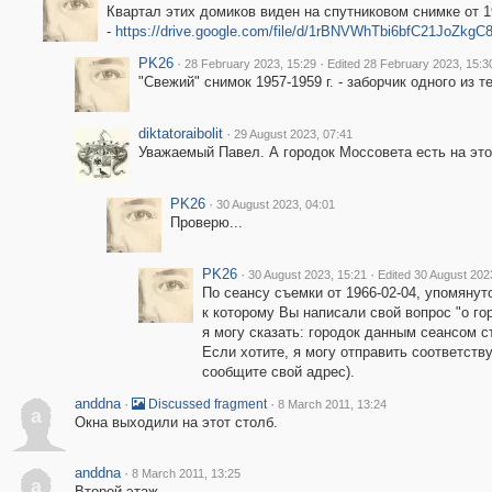
Квартал этих домиков виден на спутниковом снимке от 1
-
https://drive.google.com/file/d/1rBNVWhTbi6bfC21JoZkg
PK26
·
·
28 February 2023, 15:29
Edited 28 February 2023, 15:3
"Свежий" снимок 1957-1959 г. - заборчик одного из т
diktatoraibolit
·
29 August 2023, 07:41
Уважаемый Павел. А городок Моссовета есть на это
PK26
·
30 August 2023, 04:01
Проверю...
PK26
·
·
30 August 2023, 15:21
Edited 30 August 202
По сеансу съемки от 1966-02-04, упомяну
к которому Вы написали свой вопрос "о го
я могу сказать: городок данным сеансом с
Если хотите, я могу отправить соответств
сообщите свой адрес).
anddna
·
·
Discussed fragment
8 March 2011, 13:24
a
Окна выходили на этот столб.
anddna
·
8 March 2011, 13:25
a
Второй этаж.