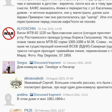
чем я запомнил в детстве - вероятно, почти все их к тому вр
снесли. КАФЕ оказалось ближе к перекрестку с ул Касаткина
домом - я неточно выразился, оно у магистрали, далее шли
бараки.Примерно там оно располагалось где "шатер". Или эт
перестроенное перед сносом кафе?хотя не похоже.
ALYOSCHIN
·
26 July 2010, 14:38
Вагон МТВ-82 1120 на Ярославском шоссе (сегодня проспект 
углу Ростокинского проезда (улицы Бориса Галушкина). На з
плане также вагон МТВ-82 серии 1065-1089 и М-38. Слева - л
ныне не существующей конечной ВСХВ (ВДНХ)-Северная (одн
трассе сегодня проходит трамвайная линия, перенесенная с 
Мира). Фото: Ray Degroote, 07.1959.
Sergus
·
·
Discussed fragment
12 January 2011, 18:02
Дом-коммуна арх. Гинзбург и Лисагор
diktatoraibolit
·
29 August 2023, 07:48
Уважаемый Сергей. Большое спасибо рассказ, кто были 
посмотрел фильм, про ещё один дом-коммуну архитектор
anddna
·
·
Discussed fragment
8 March 2011, 13:21
a
В этом доме я жил 1961-1964г.г.
PK26
·
28 February 2023, 15:27