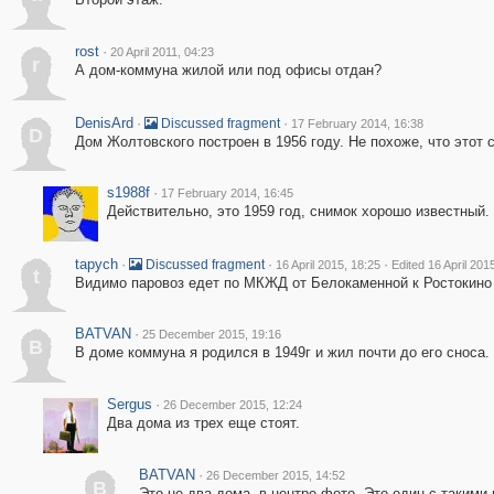
rost
·
20 April 2011, 04:23
r
А дом-коммуна жилой или под офисы отдан?
DenisArd
·
·
Discussed fragment
17 February 2014, 16:38
D
Дом Жолтовского построен в 1956 году. Не похоже, что этот 
s1988f
·
17 February 2014, 16:45
Действительно, это 1959 год, снимок хорошо известный.
tapych
·
·
·
Discussed fragment
16 April 2015, 18:25
Edited 16 April 201
t
Видимо паровоз едет по МКЖД от Белокаменной к Ростокино
BATVAN
·
25 December 2015, 19:16
B
В доме коммуна я родился в 1949г и жил почти до его сноса.
Sergus
·
26 December 2015, 12:24
Два дома из трех еще стоят.
BATVAN
·
26 December 2015, 14:52
B
Это не два дома, в центре фото. Это один с такими