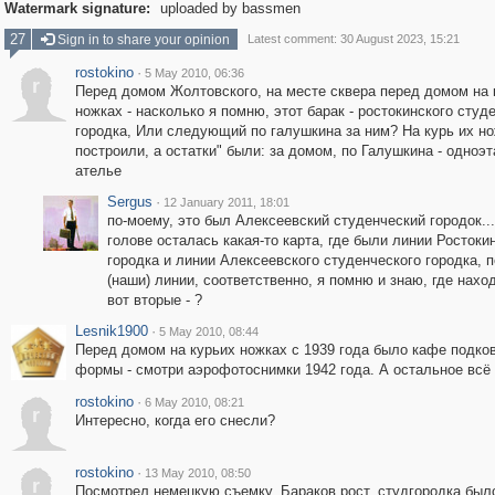
Watermark signature:
uploaded by bassmen
27
Sign in to share your opinion
Latest comment: 30 August 2023, 15:21
rostokino
·
5 May 2010, 06:36
r
Перед домом Жолтовского, на месте сквера перед домом на 
ножках - насколько я помню, этот барак - ростокинского студ
городка, Или следующий по галушкина за ним? На курь их н
построили, а остатки" были: за домом, по Галушкина - одноэ
ателье
Sergus
·
12 January 2011, 18:01
по-моему, это был Алексеевский студенческий городок...
голове осталась какая-то карта, где были линии Ростоки
городка и линии Алексеевского студенческого городка, 
(наши) линии, соответственно, я помню и знаю, где нахо
вот вторые - ?
Lesnik1900
·
5 May 2010, 08:44
Перед домом на курьих ножках с 1939 года было кафе подко
формы - смотри аэрофотоснимки 1942 года. А остальное всё 
rostokino
·
6 May 2010, 08:21
r
Интересно, когда его снесли?
rostokino
·
13 May 2010, 08:50
r
Посмотрел немецкую съемку. Бараков рост. студгородка был