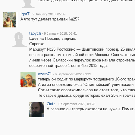
IgorT
·
9 January 2018, 05:39
A что тут делает трамвай №25?
tapych
·
9 January 2018, 06:41
t
Едет на Пресню, видимо.
Справка:
Маршрут №25 Ростокино — Шмитовский проезд. 25 июля 
связи с расколом трамвайной сети Москвы. Окончательно
линии через Самарский переулок из-за начала строител
современной трассе 1 сентября 2013 года.
ozero71
·
6 September 2022, 09:21
теперь он ходит по маршруту тогдашнего 10-ого тра
А из-за спорткомплекса "Олимпийский" уничтожили
Сотни таких спорткомплексов не стоят того, что сне
Те старые домики, среди которых ехал 25-ый трамв
Ziatz
·
6 September 2022, 09:28
А главное он теперь оказался не нужен. Памят