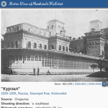
Retro View of Mankind's Habitat
Sizes:
482×299
|
1050×652
|
3299×2050
W
11,845
1,407,292
159
29,248
3,723
22
"Курзал"
1934
–
1935
,
Russia
,
Stavropol Krai
,
Kislovodsk
Source:
Открытка
Shooting direction:
southeast

Watermark signature:
uploaded by Ol_iva