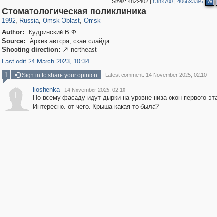
Sizes:
482×402
|
838×700
|
4066×3396
W
31,642
1,406,257
80
22,511
29,243
71
Стоматологическая поликлиника
1992
,
Russia
,
Omsk Oblast
,
Omsk
Author:
Кудринский В.Ф.
Source:
Архив автора, скан слайда
Shooting direction:
northeast

Last edit 24 March 2023, 10:34
1
Sign in to share your opinion
Latest comment: 14 November 2025, 02:10
lioshenka
·
14 November 2025, 02:10
l
По всему фасаду идут дырки на уровне низа окон первого эт
Интересно, от чего. Крыша какая-то была?