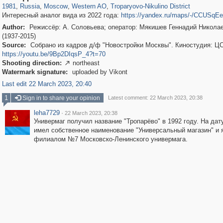
1981
,
Russia
,
Moscow
,
Western AO
,
Troparyovo-Nikulino District
Интересный аналог вида из 2022 года:
https://yandex.ru/maps/-/CCUSqE
Author:
Режиссёр: А. Соловьева; оператор: Мякишев Геннадий Никола
(1937-2015)
Source:
Собрано из кадров д/ф "Новостройки Москвы". Киностудия: Ц
https://youtu.be/9Bp2DIqsP_4?t=70
Shooting direction:
northeast

Watermark signature:
uploaded by Vikont
Last edit 22 March 2023, 20:40
1
Sign in to share your opinion
Latest comment: 22 March 2023, 20:38
leha7729
·
22 March 2023, 20:38
Универмаг получил название "Тропарёво" в 1992 году. На дат
имел собственное наименование "Универсальный магазин" и 
филиалом №7 Московско-Ленинского универмага.