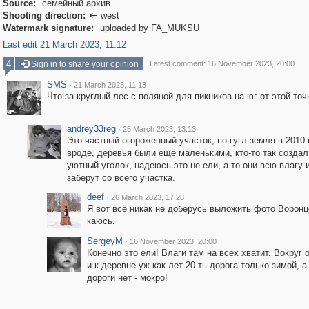
Source:
семейный архив
Shooting direction:
west

Watermark signature:
uploaded by FA_MUKSU
Last edit 21 March 2023, 11:12
4
Sign in to share your opinion
Latest comment: 16 November 2023, 20:00
SMS
·
21 March 2023, 11:13
Что за круглый лес с поляной для пикников на юг от этой точ
andrey33reg
·
25 March 2023, 13:13
Это частный огороженный участок, по гугл-земля в 2010 
вроде, деревья были ещё маленькими, кто-то так создал
уютный уголок, надеюсь это не ели, а то они всю влагу 
заберут со всего участка.
deef
·
26 March 2023, 17:28
Я вот всё никак не доберусь выложить фото Воронц
каюсь.
SergeyM
·
16 November 2023, 20:00
Конечно это ели! Влаги там на всех хватит. Вокруг 
и к деревне уж как лет 20-ть дорога только зимой, а
дороги нет - мокро!