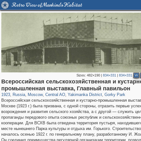
Retro View of Mankind's Habitat
Sizes:
482×190
|
834×331
|
834×331
W
Всероссийская сельскохозяйственная и кустарн
319,780
1,406,504
159,978
8,286
29,243
5,916
13,375
458
2,763
8
промышленная выставка, Главный павильон
1923
,
Russia
,
Moscow
,
Central AO
,
Yakimanka District
,
Gorky Park
Всероссийская сельскохозяйственная и кустарно-промышленная выстав
Москве (1923 г.) была призвана, с одной стороны, отразить первые успе
возрождения и развития сельского хозяйства, а с другой — служить це
пропаганды передового опыта союзных республик и сельскохозяйствен
кооперации. Для ВСХВ была отведена территория пустыря, находившег
месте нынешнего Парка культуры и отдыха им. Горького. Строительств
началось осенью 1922 г. по генеральному плану, разработанному И. Жо
Он соединил преимущества регулярной организации территории, позв