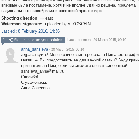
впервые была поставлена, хотя и не вполне удачно решена, проблема
национального своеобразия в советской архитектуре.
Shooting direction:
east

Watermark signature:
uploaded by ALYOSCHIN
Last edit 8 February 2016, 14:36
1
Sign in to share your opinion
Latest comment: 20 March 2015, 00:10
anna_sansieva
·
20 March 2015, 00:10
a
Здравствуйте! Меня крайне заинтересовала Ваша фотографи
могли бы Вы предоставить ее для важной статьи? Буду край
признательна Вам, если вы сможете связаться со мной!
sansieva_anna@mail.ru
Спасибо!
С уважением,
Анна Сансиева