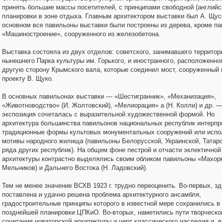
принять большие массы посетителей, с принципами свободной (английск
планировки в зоне отдыха. Главным архитектором выставки был А. Щус
основном все павильоны выставки были построены из дерева, кроме п
«Машиностроение», сооруженного из железобетона.
Выставка состояла из двух отделов: советского, занимавшего террито
нынешнего Парка культуры им. Горького, и иностранного, расположенно
другую сторону Крымского вала, которые соединил мост, сооруженный 
проекту В. Щуко.
В основных павильонах выставки — «Шестигранник», «Механизация»,
«Животноводство» (И. Жолтовский), «Мелиорация» а (Н. Колли) и др. 
экспозиция сочеталась с выразительной художественной формой. Но
архитектура большинства павильонов национальных республик интерпр
традиционные формы культовых монументальных сооружений или испо
мотивы народного жилища (па­вильоны Белорусской, Украинской, Татарс
ряда других республик). На общем фоне пестрой и отчасти эклектичной
архитектуры контрастно выделялись своим обликом павильоны «Махорк
Мельников) и Дальнего Востока (Н. Ладовский).
Тем не менее значение ВСХВ 1923 г. трудно переоценить. Во-первых, з
поставлена и удачно решена проблема архитектурного ансамбля,
градостроительные принципы которого в известной мере сохранились в
позднейшей планировки ЦПКиО. Во-вторых, наметились пути творческо
сочетания новаторской архитектуры и черт классического наследия и, в