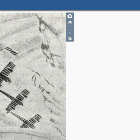
1
2
4
2
2
3h
3
2
3
2
7
13
5
9
6
12
9
9