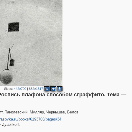
2
7
2
2
2
2
3
6
14
5
6
5
Sizes:
442×700
|
832×1317
W
2
Роспись плафона способом сграффито. Тема —
2
тг. Танклевский, Мулляр, Чернышев, Белов
ekrasovka.ru/books/6193703/pages/34
3
 Zyablikoff.