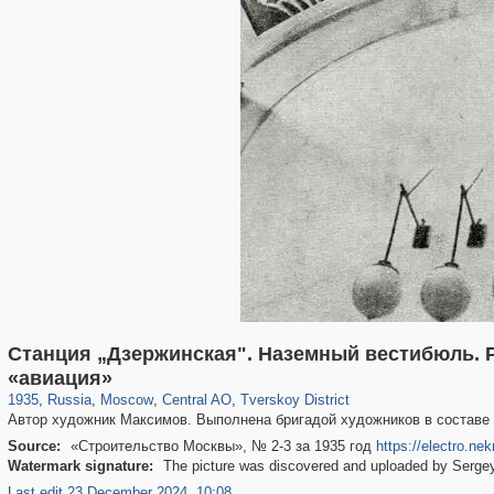
Станция „Дзержинская". Наземный вестибюль. 
319,779
1,406,211
159,978
8,286
29,243
5,916
53,034
2,283
«авиация»
1935
,
Russia
,
Moscow
,
Central AO
,
Tverskoy District
Автор художник Максимов. Выполнена бригадой художников в составе 
Source:
«Строительство Москвы», № 2-3 за 1935 год
https://electro.n
Watermark signature:
The picture was discovered and uploaded by Sergey
Last edit 23 December 2024, 10:08