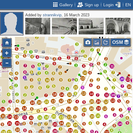
Gallery
Sign up
Login
EN
Added by
strannikvip
, 16 March 2023
2
2
2
2
3
2
OSM
2
2
3
2
4
5
8
2
3
7
2
4
3
5
5
8
5
4
7
4
2
8
5
6
2
4
6
3
9
5
4
5
4
8
2
3
7
4
7
11
5
2
5
8
5
7
4
10
4
7
4
8
5
6
5
5
13
20
3
9
2
13
3
9
9
7
16
7
2
6
2
5
7
2
7
10
22
4
4
3
9
2
6
5
4
3
9
13
10
4
4
2
18
14
32
2
2
7
11
19
7
7
13
12
5
4
13
14
5
3
4
20
24
17
22
12
4
9
16
10
14
4
19
10
20
12
6
10
7
10
6
4
7
10
10
3
8
6
6
4
15
5
11
20
10
6
14
9
13
13
18
13
11
16
11
6
6
8
9
15
24
4
25
8
7
9
14
9
5
20
4
29
19
8
3
10
8
19
4
10
28
7
5
6
14
27
24
27
12
4
8