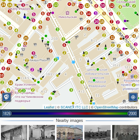
5
24
13
3
16
3
10
17
12
12
8
2
13
4
3
3
6
3
6
5
2
10
5
5
5
3
5
2
20
15
7
9
2
5
5
7
7
6
2
9
5
2
3
4
2
2
2
5
4
2
11
21
2
3
6
5
3
3
6
5
2
2
2
6
9
3
3
2
5
3
2
2
2
2
7
5
3
11
5
8
7
2
7
3
10
3
3
2
12
2
4
2
3
3
2
2
2
2
Leaflet
| ©
SCANEX ITC LLC
| ©
OpenStreetMap
contributors
1826
2000
Nearby images