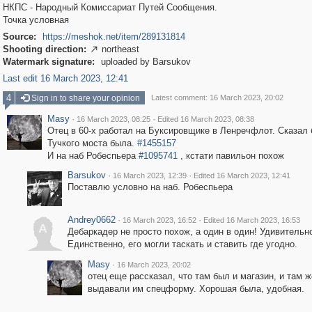
НКПС - Народный Комиссариат Путей Сообщения.
Точка условная
Source:
https://meshok.net/item/289131814
Shooting direction:
northeast

Watermark signature:
uploaded by Barsukov
Last edit 16 March 2023, 12:41
4
Sign in to share your opinion
Latest comment: 16 March 2023, 20:02
Masy
·
·
16 March 2023, 08:25
Edited 16 March 2023, 08:38
Отец в 60-х работал на Буксировщике в Ленречфлот. Сказал 
Тучкого моста была.
#1455157
И на наб Робеспьера
#1095741
, кстати павильон похож
Barsukov
·
·
16 March 2023, 12:39
Edited 16 March 2023, 12:41
Поставлю условно на наб. Робеспьера
Andrey0662
·
·
16 March 2023, 16:52
Edited 16 March 2023, 16:53
A
Дебаркадер не просто похож, а один в один! Удивительн
Единственно, его могли таскать и ставить где угодно.
Masy
·
16 March 2023, 20:02
отец еще рассказал, что там был и магазин, и там ж
выдавали им спецформу. Хорошая была, удобная.