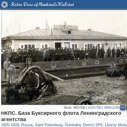
Retro View of Mankind's Habitat
Sizes:
482×330
|
1022×700
|
1809×1239
W
НКПС. База Буксирного флота Ленинградского
197,173
1,406,837
5,709
29,243
50,244
1,833
5,224
17
агентства
1925
–
1929
,
Russia
,
Saint Petersburg
,
Tsentralny District SPb
,
Liteyny Muni