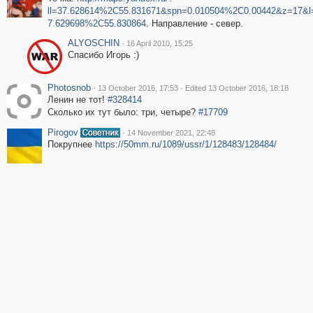
ll=37.628614%2C55.831671&spn=0.010504%2C0.00442&z=17&l
7.629698%2C55.830864
. Направление - север.
ALYOSCHIN
·
16 April 2010, 15:25
Спасибо Игорь :)
Photosnob
·
·
13 October 2016, 17:53
Edited 13 October 2016, 18:18
Ленин не тот!
#328414
Сколько их тут было: три, четыре?
#17709
Pirogov
·
14 November 2021, 22:48
Покрупнее
https://50mm.ru/1089/ussr/1/128483/128484/