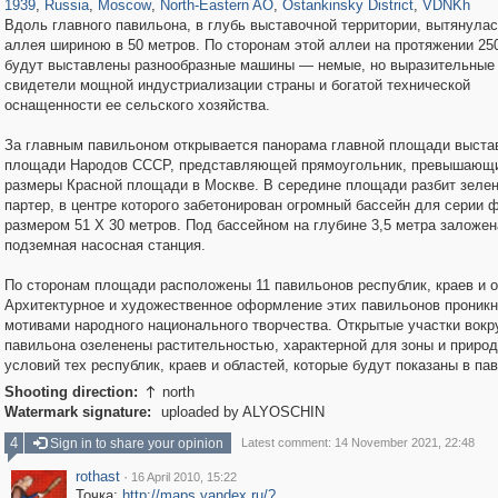
1939
,
Russia
,
Moscow
,
North-Eastern AO
,
Ostankinsky District
,
VDNKh
Вдоль главного павильона, в глубь выставочной территории, вытянулас
аллея шириною в 50 метров. По сторонам этой аллеи на протяжении 25
будут выставлены разнообразные машины — немые, но выразительные
свидетели мощной индустриализации страны и богатой технической
оснащенности ее сельского хозяйства.
За главным павильоном открывается панорама главной площади выста
площади Народов СССР, представляющей прямоугольник, превышающ
размеры Красной площади в Москве. В середине площади разбит зеле
партер, в центре которого забетонирован огромный бассейн для серии 
размером 51 X 30 метров. Под бассейном на глубине 3,5 метра заложен
подземная насосная станция.
По сторонам площади расположены 11 павильонов республик, краев и о
Архитектурное и художественное оформление этих павильонов проникн
мотивами народного национального творчества. Открытые участки вокр
павильона озеленены растительностью, характерной для зоны и приро
условий тех республик, краев и областей, которые будут показаны в па
Shooting direction:
north

Watermark signature:
uploaded by ALYOSCHIN
4
Sign in to share your opinion
Latest comment: 14 November 2021, 22:48
rothast
·
16 April 2010, 15:22
Точка:
http://maps.yandex.ru/?