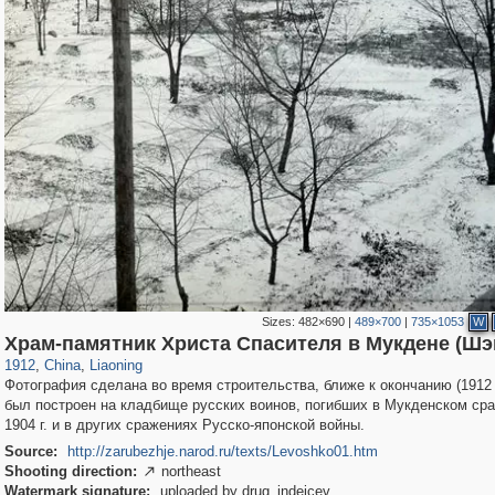
Sizes:
482×690
|
489×700
|
735×1053
W
478
10,972
1
588
Храм-памятник Христа Спасителя в Мукдене (Шэ
1912
,
China
,
Liaoning
Фотография сделана во время строительства, ближе к окончанию (1912 г
был построен на кладбище русских воинов, погибших в Мукденском ср
1904 г. и в других сражениях Русско-японской войны.
Source:
http://zarubezhje.narod.ru/texts/Levoshko01.htm
Shooting direction:
northeast

Watermark signature:
uploaded by drug_indejcev