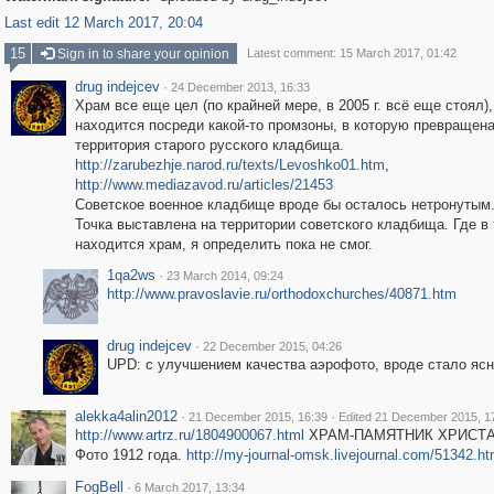
Last edit 12 March 2017, 20:04
15
Sign in to share your opinion
Latest comment: 15 March 2017, 01:42
drug indejcev
·
24 December 2013, 16:33
Храм все еще цел (по крайней мере, в 2005 г. всё еще стоял),
находится посреди какой-то промзоны, в которую превращен
территория старого русского кладбища.
http://zarubezhje.narod.ru/texts/Levoshko01.htm
,
http://www.mediazavod.ru/articles/21453
Советское военное кладбище вроде бы осталось нетронутым
Точка выставлена на территории советского кладбища. Где в
находится храм, я определить пока не смог.
1qa2ws
·
23 March 2014, 09:24
http://www.pravoslavie.ru/orthodoxchurches/40871.htm
drug indejcev
·
22 December 2015, 04:26
UPD: с улучшением качества аэрофото, вроде стало ясно
alekka4alin2012
·
·
21 December 2015, 16:39
Edited 21 December 2015, 1
http://www.artrz.ru/1804900067.html
ХРАМ-ПАМЯТНИК ХРИСТА С
Фото 1912 года.
http://my-journal-omsk.livejournal.com/51342.ht
FogBell
·
6 March 2017, 13:34