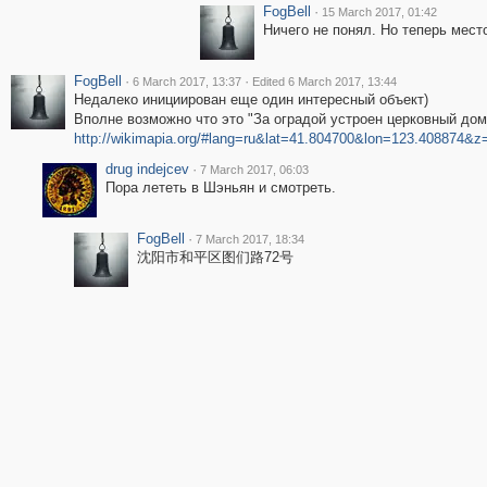
FogBell
·
15 March 2017, 01:42
Ничего не понял. Но теперь мест
FogBell
·
·
6 March 2017, 13:37
Edited 6 March 2017, 13:44
Недалеко инициирован еще один интересный объект)
Вполне возможно что это "За оградой устроен церковный до
http://wikimapia.org/#lang=ru&lat=41.804700&lon=123.40887
drug indejcev
·
7 March 2017, 06:03
Пора лететь в Шэньян и смотреть.
FogBell
·
7 March 2017, 18:34
沈阳市和平区图们路72号