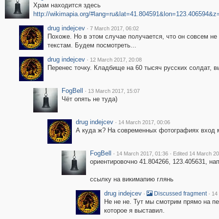
Храм находится здесь
http://wikimapia.org/#lang=ru&lat=41.804591&lon=123.40659
drug indejcev
·
7 March 2017, 06:02
Похоже. Но в этом случае получается, что он совсем не
текстам. Будем посмотреть...
drug indejcev
·
12 March 2017, 20:08
Перенес точку. Кладбище на 60 тысяч русских солдат, в
FogBell
·
13 March 2017, 15:07
Чёт опять не туда)
drug indejcev
·
14 March 2017, 00:06
А куда ж? На современных фотографиях вход 
FogBell
·
·
14 March 2017, 01:36
Edited 14 March 20
ориентировочно 41.804266, 123.405631, на
ссылку на викимапию глянь
drug indejcev
·
·
Discussed fragment
14
Не не не. Тут мы смотрим прямо на п
которое я выставил.