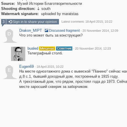
Source:
Музей Истории Благотворительности
Shooting direction:
south

Watermark signature:
uploaded by maratstas
3
Sign in to share your opinion
Latest comment: 18 April 2015, 10:22
Drakon_MIPT
·
·
Discussed fragment
20 November 2014, 12:09
D
Что это может быть за конструкция?
bualed
·
20 November 2014, 12:23
Телеграфный столб.
Eugen69
·
18 April 2015, 10:22
E
На месте одноэтажного дома с вывеской "Пiанино" сейчас на
д.8 с.1, бывший доходный дом, построенный в 1915 году.
А трехэтажный дом, что рядом, простоял года до 1973. Сейча
месте заросший скверик за заборчиком.