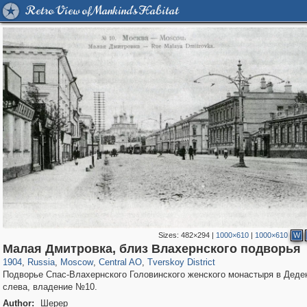
Retro View of Mankind's Habitat
Sizes:
482×294
|
1000×610
|
1000×610
W
319,882
1,407,347
160,021
8,286
29,248
5,916
53,055
2,283
Малая Дмитровка, близ Влахернского подворья
1904
,
Russia
,
Moscow
,
Central AO
,
Tverskoy District
Подворье Спас-Влахернского Головинского женского монастыря в Деден
слева, владение №10.
Author:
Шерер