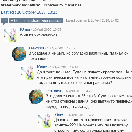

Watermark signature:
uploaded by maratstas
Last edit 16 October 2025, 13:13
14
Sign in to share your opinion
Latest comment: 18 April 2010, 17:02
Юлия
·
16 April 2010, 13:55
А он не сохранился?
seakonst
·
16 April 2010, 14:07
В усадьбе я не был, но согласно различным планам он
сохранился.
Юлия
·
16 April 2010, 14:16
Да я тоже не была. Туда не попасть просто так. Но 
что практически все капитальные строения сохрани
тогда понять место точки и направление?
seakonst
·
16 April 2010, 14:22
Это должен быть д.25 стр.3. Судя по теням, то
не стой стороны здания (оно вытянуто перпенд
пруду), а вид - на запад.
Юлия
·
16 April 2010, 14:29
Да как же, вот эта малюсенькая точечка -
эрмитаж??? Не может быть по масштабу
строения...ну, если только крылья ему