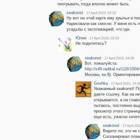
поотрывать,тогда вполне может быть.
seakonst
·
17 April 2010, 03:33
Ну вот на этой карте ему крылья и по
Нарисовали как смогли. У меня есть 
усадьбы с экспликацией, что где.
Юлия
·
17 April 2010, 03:54
Не поделитесь?
seakonst
·
17 April 2010, 04:08
Вот, пожалуйста:
http://s49.radikal.ru/i126/100
Москвы, кн.8). Ориентирован 
Goshka
·
17 April 2010, 14:4
Уважаемый seakonst! По
даете ссылку. Как на н
открывается, а на глав
пытаюсь, постоянно выд
просмотр этого страницы
еще есть, ужасно хочет
seakonst
·
17 April 20
Видите ли, это не 
Сосканировал план