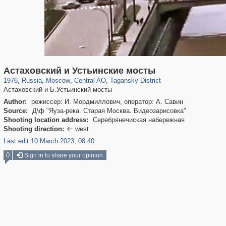
319,779
1,406,257
159,978
8,286
29,243
5,916
10,738
402
Астаховский и Устьинские мосты
1976
,
Russia
,
Moscow
,
Central AO
,
Tagansky District
Астаховский и Б.Устьинский мосты
Author:
режиссер: И. Мордмиллович, оператор: А. Савин
Source:
Д\ф "Яуза-река. Старая Москва. Видеозарисовка"
Shooting location address:
Серебрянечиская набережная
Shooting direction:
west

Last edit 10 March 2023, 08:40
0
Sign in to share your opinion