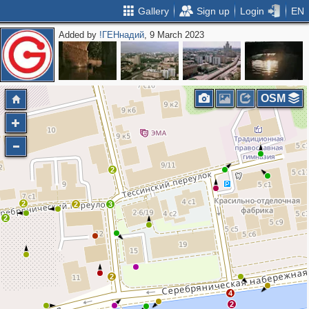
Gallery
Sign up
Login
EN
Added by
!ГЕНнадий
, 9 March 2023
3
OSM
2
2
2
3
2
2
4
2