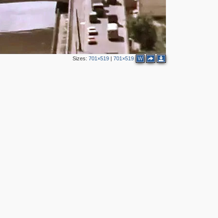
4
4
3
Sizes:
701×519
|
701×519
W
4
4
3