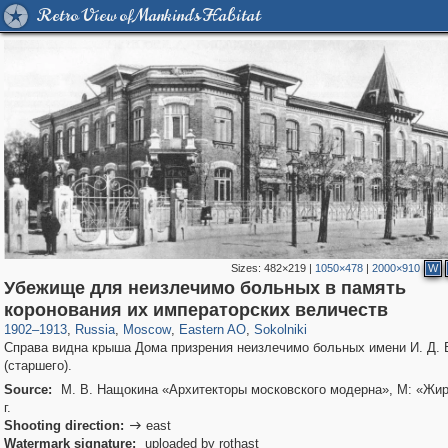
Retro View of Mankind's Habitat
Sizes:
482×219
|
1050×478
|
2000×910
W
Убежище для неизлечимо больных в память
319,864
1,406,840
8,286
20,939
29,243
306
5,623
49
коронования их императорских величеств
1902
–
1913
,
Russia
,
Moscow
,
Eastern AO
,
Sokolniki
Справа видна крыша Дома призрения неизлечимо больных имени И. Д. 
(старшего).
Source:
М. В. Нащокина «Архитекторы московского модерна», М: «Жи
г.
Shooting direction:
east

Watermark signature:
uploaded by rothast