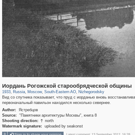
319,716
1,405,785
8,286
11,379
29,243
197
834
13
Иордань Рогожской старообрядческой общины
1933
,
Russia
,
Moscow
,
South-Eastern AO
,
Nizhegorodsky
Вид со спутника показывает, что пруд с иорданью вновь восстанавлива
первоначальный павильон находился несколько севернее.
Author:
Ястребцов
Source:
"Памятники архитектуры Москвы", книга 8
Shooting direction:
north

Watermark signature:
uploaded by seakonst
8
Sign in to share your opinion
Latest comment: 13 September 2012, 16:28