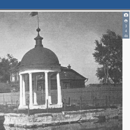
3
4
4k