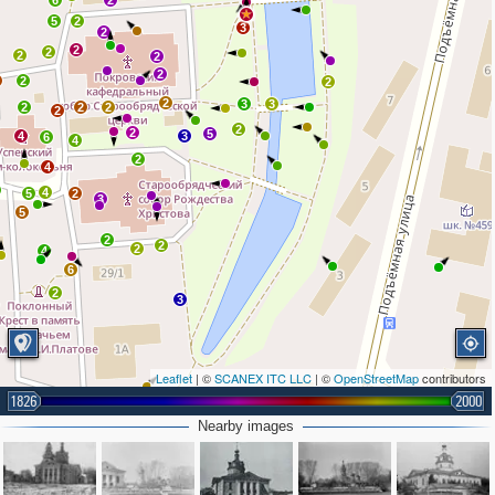
6
2
5
2
3
2
2
2
2
2
2
2
2
2
3
3
2
2
2
2
2
2
5
4
3
6
4
2
4
4
5
2
3
5
2
2
2
4
6
2
3
Leaflet
| ©
SCANEX ITC LLC
| ©
OpenStreetMap
contributors
1826
2000
2
Nearby images