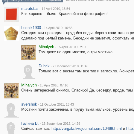
maratstas
·
14 April 2010, 16:54
Как хорошо... было. Красивейшая фотография!
Lesnik1900
·
14 April 2010, 16:55
Сегодня там проходил - пруд без воды, берега капитально р
сделано под белый камень. Беседки не заметил, сфоткать не
Mihalych
·
15 April 2010, 07:10
Там даже не один мостик, а три мостика.
Dubrik
·
7 December 2010, 11:46
D
Только вот с весны там все так и заглохло. (конкр
Mihalych
·
15 April 2010, 07:10
Очень интересный снимок. Спасибо! Да, беседку, вроде, там
svershok
·
11 October 2011, 13:43
s
Мостики почти закончены, в пруду тьма мальков, уровень в
Галина В.
·
13 September 2012, 14:29
Г
Сейчас там так:
http://vargala.livejournal.com/10489.html
и
http