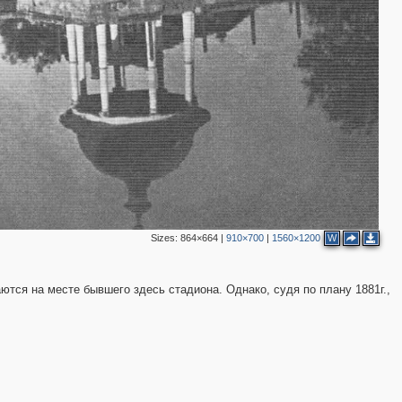
2
2
3
3
4
Sizes:
864×664
|
910×700
|
1560×1200
W
ются на месте бывшего здесь стадиона. Однако, судя по плану 1881г.,