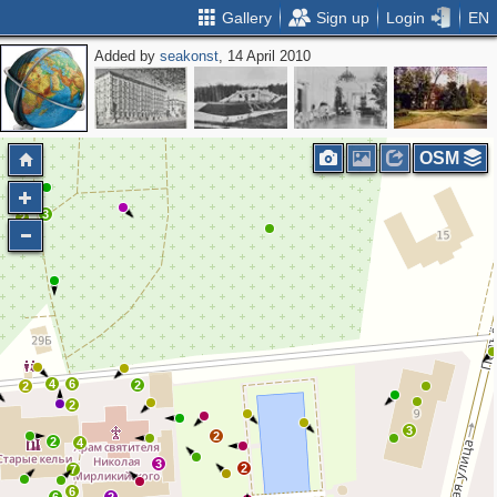
Gallery
Sign up
Login
EN
Added by
seakonst
, 14 April 2010
OSM
3
3
2
4
6
2
2
2
3
2
2
4
3
2
7
6