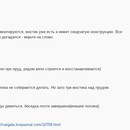
емонтируются, мостик уже есть и имеет сводчатую конструкцию. Все
 догадался - верьте на слово.
етно про пруд, рядом вяло строится и восстанавливается)
 пока не собираются делать. Но зато три мостика над прудом.
оды дежиться, беседка почти завершена(внешне похожа).
://vargala.livejournal.com/10709.html