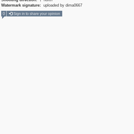

Watermark signature:
uploaded by dima0667
0
Sign in to share your opinion