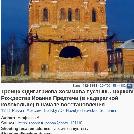
Sizes:
482×685
|
492×700
|
564×802
W
Троице-Одигитриева Зосимова пустынь. Церков
Рождества Иоанна Предтечи (в надвратной
319,878
1,407,210
8,286
2,306
29,248
30
27
колокольне) в начале восстановления
1998
,
Russia
,
Moscow
,
Troitsky AO
,
Novofyodorovskoe Settlement
Author:
Агафонов А.
Source:
http://sobory.ru/photo/?photo=151110
Shooting location address:
Зосимова пустынь.
Shooting direction:
north