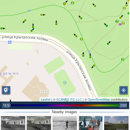
2
2
2
2
2
3
Leaflet
| ©
SCANEX ITC LLC
| ©
OpenStreetMap
contributors
1826
2000
Nearby images