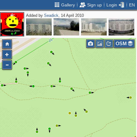
Gallery
Sign up
Login
EN
Added by
Seadick
, 14 April 2010
OSM