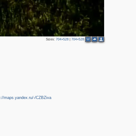
Sizes:
704×528
|
704×528
W
p://maps.yandex.ru/-/CZBZiva