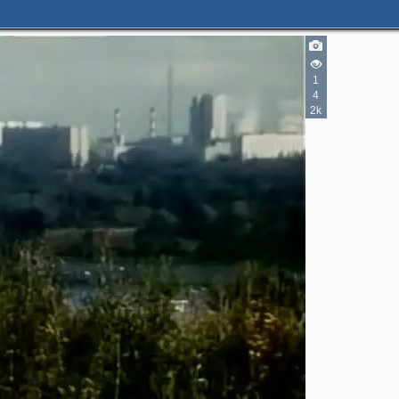
1
4
2k