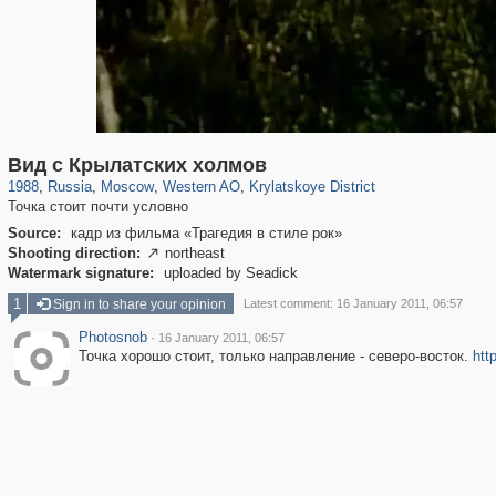
319,882
1,407,368
8,286
27,131
29,248
310
1,754
5
Вид с Крылатских холмов
1988
,
Russia
,
Moscow
,
Western AO
,
Krylatskoye District
Точка стоит почти условно
Source:
кадр из фильма «Трагедия в стиле рок»
Shooting direction:
northeast

Watermark signature:
uploaded by Seadick
1
Sign in to share your opinion
Latest comment: 16 January 2011, 06:57
Photosnob
·
16 January 2011, 06:57
Точка хорошо стоит, только направление - северо-восток.
htt