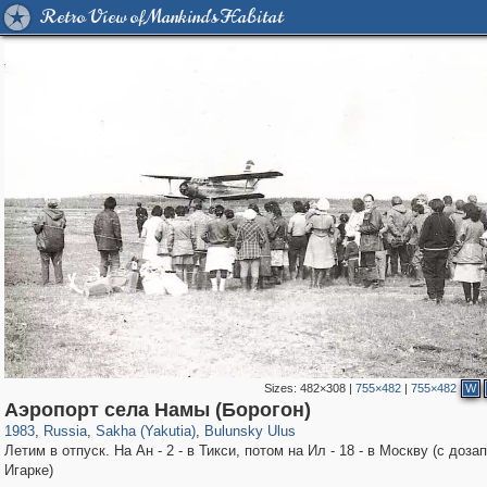
Retro View of Mankind's Habitat
Sizes:
482×308
|
755×482
|
755×482
W
1,406,840
3,006
15
29,243
305
Аэропорт села Намы (Борогон)
1983
,
Russia
,
Sakha (Yakutia)
,
Bulunsky Ulus
Летим в отпуск. На Ан - 2 - в Тикси, потом на Ил - 18 - в Москву (с доза
Игарке)