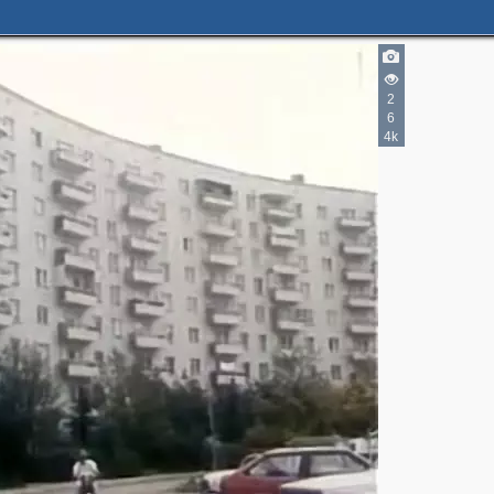
2
6
4k