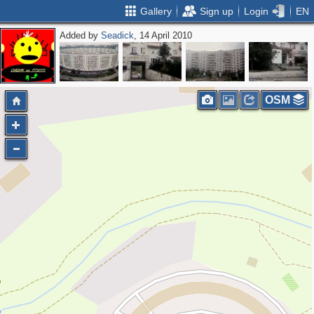
Gallery
Sign up
Login
EN
Added by
Seadick
, 14 April 2010
OSM