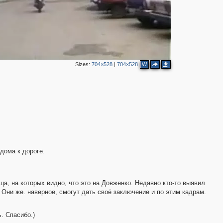
Sizes:
704×528
|
704×528
W
2
2
дома к дороге.
а, на которых видно, что это на Довженко. Недавно кто-то выявил
 Они же. наверное, смогут дать своё заключение и по этим кадрам.
. Спасибо.)