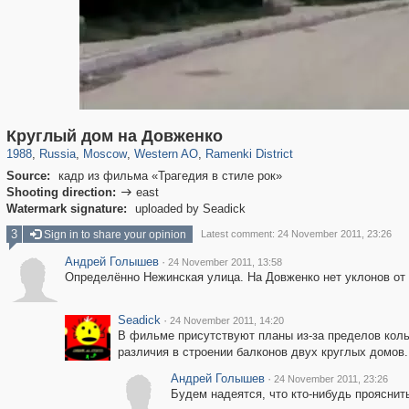
319,861
1,406,900
8,286
27,129
29,248
310
5,675
64
Круглый дом на Довженко
1988
,
Russia
,
Moscow
,
Western AO
,
Ramenki District
Source:
кадр из фильма «Трагедия в стиле рок»
Shooting direction:
east

Watermark signature:
uploaded by Seadick
3
Sign in to share your opinion
Latest comment: 24 November 2011, 23:26
Андрей Голышев
·
24 November 2011, 13:58
Определённо Нежинская улица. На Довженко нет уклонов от 
Seadick
·
24 November 2011, 14:20
В фильме присутствуют планы из-за пределов кольц
различия в строении балконов двух круглых домов.
Андрей Голышев
·
24 November 2011, 23:26
Будем надеятся, что кто-нибудь прояснить