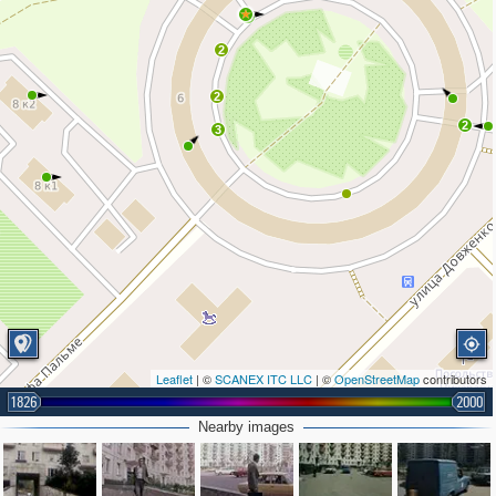
2
2
2
2
3
Leaflet
| ©
SCANEX ITC LLC
| ©
OpenStreetMap
contributors
1826
2000
Nearby images