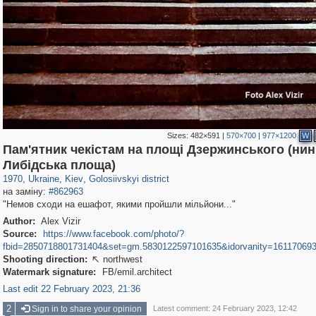
Sizes:
482×591
|
570×700
|
977×1200
W
Пам'ятник чекістам на площі Дзержинського (нин
61,087
135,294
1,604
4,120
2,353
46
Либідська площа)
1970
,
Ukraine
,
Kiev
,
Golosiivskyi district
на заміну:
#862963
"Немов сходи на ешафот, якими пройшли мільйони..."
Author:
Alex Vizir
Source:
https://www.facebook.com/photo/?
fbid=2850718801731404&set=gm.5830122597101635&idorvanity=16117069
Shooting direction:
northwest

Watermark signature:
FB/emil.architect
Last edit 22 February 2023, 21:36
2
Sign in to share your opinion
Latest comment: 24 February 2023, 12:42