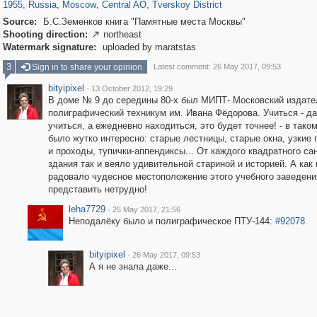
1955
,
Russia
,
Moscow
,
Central AO
,
Tverskoy District
Source:
Б.С.Земенков книга "Памятные места Москвы"
Shooting direction:
northeast

Watermark signature:
uploaded by maratstas
3
Sign in to share your opinion
Latest comment: 26 May 2017, 09:53
bityipixel
·
13 October 2012, 19:29
В доме № 9 до середины 80-х был МИПТ- Московский издате
полиграфический техникум им. Ивана Фёдорова. Учиться - д
учиться, а ежедневно находиться, это будет точнее! - в тако
было жутко интересно: старые лестницы, старые окна, узкие
и проходы, тупички-аппендиксы... От каждого квадратного са
здания так и веяло удивительной стариной и историей. А как 
радовало чудесное местоположение этого учебного заведени
представить нетрудно!
leha7729
·
25 May 2017, 21:56
Неподалёку было и полиграфическое ПТУ-144:
#92078
.
bityipixel
·
26 May 2017, 09:53
А я не знала даже...