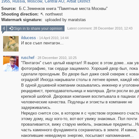
1955
,
Russia
,
Moscow
,
Central AO
,
Arbat District
Source:
Б.С.Земенков книга "Памятные места Москвы"
Shooting direction:
northwest

Watermark signature:
uploaded by maratstas
4
Sign in to share your opinion
Latest comment: 28 December 2010, 12:43
ilducess
·
14 April 2010, 14:44
И все съел пентагон...
ruschef
·
28 December 2010, 10:25
"Пентагон" съел целый квартал! Я вырос в этом доме...как у
фотографию, так сердце защемило. Хороший двор был, пока 
сделали проходным. Во дворе был даже свой скверик с кова
оградкой! Иногда накрывали столы в летнее время, каждй нёс,
В одной душевной компании оказывались инженер и уголовни
рецидивист, преподавательница и малярша. Дети росли во д
крепкой шоблой. Дворовая компания воспитывала в пацанах 
человеческие качества. Подлецы и эгоисты в компании не
задерживались.
Нередко снится сон, в котором я с чувством огромного счаст
этому дому, ищу кого-то, вот-вот увижу знакомых. Пол почти
проваливается, вижу старую мебель, знакомые предметы...Н
часть каменного фундамента сохранилась в земле. И камни,
накопившие неведомую энергию, посылают напоминания...