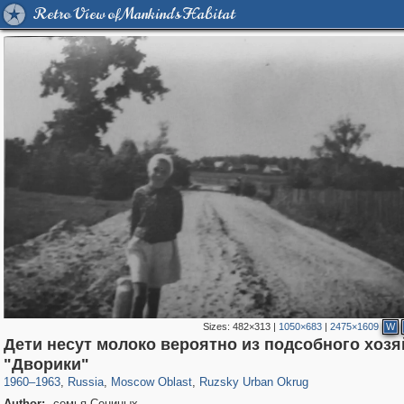
Retro View of Mankind's Habitat
Sizes:
482×313
|
1050×683
|
2475×1609
W
Дети несут молоко вероятно из подсобного хозя
96,281
1,406,144
1,691
29,243
2,355
8
"Дворики"
1960
–
1963
,
Russia
,
Moscow Oblast
,
Ruzsky Urban Okrug
Author:
семья Сениных